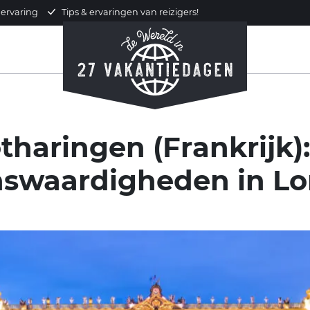
 ervaring
Tips & ervaringen van reizigers!
otharingen (Frankrijk)
nswaardigheden in Lo