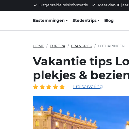
Uitgebreide reisinformatie
Meer dan 10 jaar
Bestemmingen
Stedentrips
Blog
HOME
EUROPA
FRANKRIJK
LOTHARINGEN
Vakantie tips L
plekjes & bezie
1 reiservaring