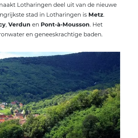
maakt Lotharingen deel uit van de nieuwe
ngrijkste stad in Lotharingen is
Metz
.
cy
,
Verdun
en
Pont-à-Mousson
. Het
 bronwater en geneeskrachtige baden.