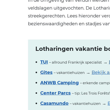
In de omgeving van Verdun werden 
veldslagen uitgevochten. De Lothari
streekgerechten. Lees hieronder ver
bezienswaardigheden en stadjes van
Lotharingen vakantie bo
TUI
→
– allround Frankrijk specialist
Gites
→
Bekijk 
– vakantiehuizen
ANWB Camping
– erkende camp
Center Parcs
– tip: Les Trois Forêts!
Casamundo
→
B
– vakantiehuizen