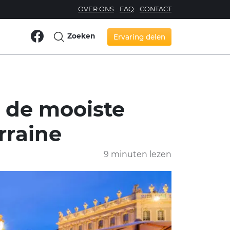
OVER ONS
FAQ
CONTACT
Zoeken
Ervaring delen
: de mooiste
rraine
9 minuten lezen