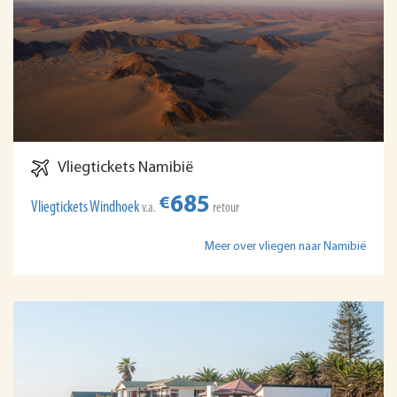
Vliegtickets Namibië
685
€
Vliegtickets Windhoek
v.a.
retour
Meer over vliegen naar Namibië