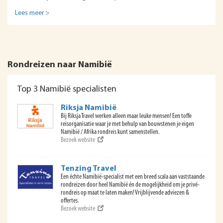
Lees meer >
Rondreizen naar Namibië
Top 3 Namibië specialisten
Riksja Namibië
Bij Riksja Travel werken alleen maar leuke mensen! Een toffe
reisorganisatie waar je met behulp van bouwstenen je eigen
Namibië / Afrika rondreis kunt samenstellen.
Bezoek website
Tenzing Travel
Een échte Namibië-specialist met een breed scala aan vaststaande
rondreizen door heel Namibië én de mogelijkheid om je privé-
rondreis op maat te laten maken! Vrijblijvende adviezen &
offertes.
Bezoek website