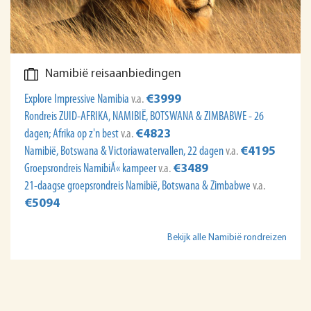
Namibië reisaanbiedingen
Explore Impressive Namibia
v.a.
€3999
Rondreis ZUID-AFRIKA, NAMIBIË, BOTSWANA & ZIMBABWE - 26
dagen; Afrika op z'n best
v.a.
€4823
Namibië, Botswana & Victoriawatervallen, 22 dagen
v.a.
€4195
Groepsrondreis NamibiÃ« kampeer
v.a.
€3489
21-daagse groepsrondreis Namibië, Botswana & Zimbabwe
v.a.
€5094
Bekijk alle Namibië rondreizen