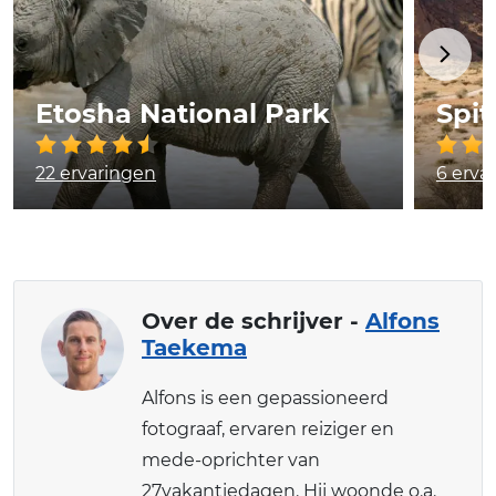
Etosha National Park
Spi
22 ervaringen
6 erva
Over de schrijver -
Alfons
Taekema
Alfons is een gepassioneerd
fotograaf, ervaren reiziger en
mede-oprichter van
27vakantiedagen. Hij woonde o.a.