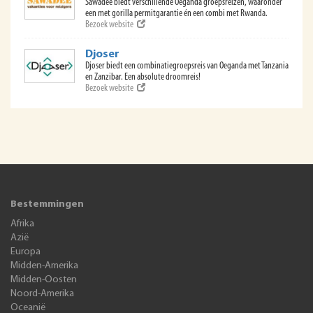
Sawadee biedt verschillende Oeganda groepsreizen, waaronder
een met gorilla permitgarantie én een combi met Rwanda.
Bezoek website
Djoser
Djoser biedt een combinatiegroepsreis van Oeganda met Tanzania
en Zanzibar. Een absolute droomreis!
Bezoek website
Bestemmingen
Afrika
Azië
Europa
Midden-Amerika
Midden-Oosten
Noord-Amerika
Oceanië