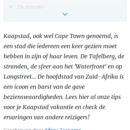
De stranden
Met de ferry naar Robben Island
Maak een (respectvolle!) townshiptour
Kaapstad, ook wel Cape Town genoemd, is
Het Kaapse Schiereiland
een stad die íedereen een keer gezien moet
Overnachten in Kaapstad
hebben in zijn of haar leven. De Tafelberg, de
Reizen naar Kaapstad – hoe kom je er?
stranden, de sfeer aan het 'Waterfront' en op
Weer en klimaat
Longstreet... De hoofdstad van Zuid-Afrika is
Zuid-Afrika reis boeken - onze tips!
een icoon en barst van de gave
Meer Kaapstad reiservaringen & tips
bezienswaardigheden. Lees hier al onze tips
voor je Kaapstad vakantie en check de
ervaringen van andere reizigers!