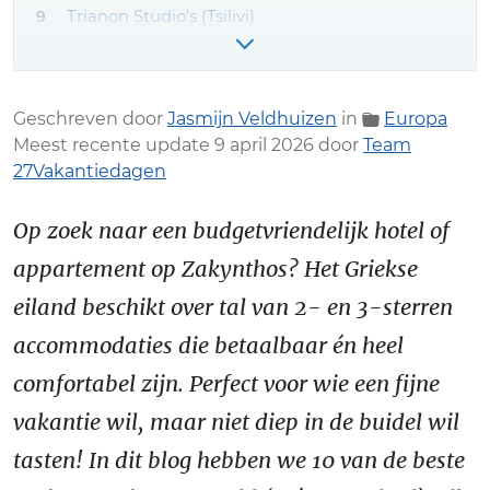
Trianon Studio's (Tsilivi)
Zante Nest Studios & Appartementen
(Alykanas)
Budgetvriendelijk verblijf op Zakynthos
Geschreven door
Jasmijn Veldhuizen
in
Europa
boeken? Onze tips!
Meest recente update 9 april 2026 door
Team
27Vakantiedagen
Op zoek naar een budgetvriendelijk hotel of
appartement op Zakynthos? Het Griekse
eiland beschikt over tal van 2- en 3-sterren
accommodaties die betaalbaar én heel
comfortabel zijn. Perfect voor wie een fijne
vakantie wil, maar niet diep in de buidel wil
tasten! In dit blog hebben we 10 van de beste