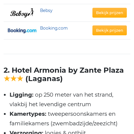
Bebsy
Bekijk prijzen
Booking.com
Bekijk prijzen
2. Hotel Armonia by Zante Plaza
★★★
(Laganas)
Ligging:
op 250 meter van het strand,
vlakbij het levendige centrum
Kamertypes:
tweepersoonskamers en
familiekamers (zwembadzijde/zeezicht)
Verzorging:
logies & ontbijt