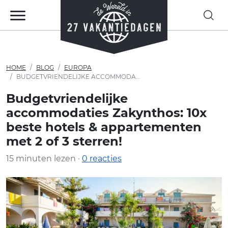
HOME
BLOG
EUROPA
BUDGETVRIENDELIJKE ACCOMMODATIES ZAKYNTHOS: 10X BESTE HOTELS & APPARTEMENTEN MET 2 OF 3 STERREN!
Budgetvriendelijke
accommodaties Zakynthos: 10x
beste hotels & appartementen
met 2 of 3 sterren!
15 minuten lezen ·
0 reacties