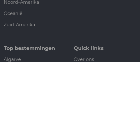
Noord-Amerika
Oceanië
Zuid-Amerika
Top bestemmingen
Quick links
Algarve
Over ons
Bali
Contact
Bangkok
Veelgestelde vragen
Curaçao
Privacy policy
Gardameer
Cookiebeleid
Ibiza
Sitemap
Kreta
Mallorca
Volg ons