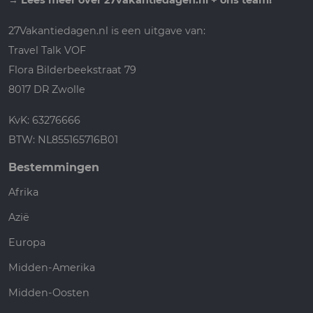
→
Lees meer over 27vakantiedagen.nl + ons team!
27Vakantiedagen.nl is een uitgave van:
Travel Talk VOF
Flora Bilderbeekstraat 79
8017 DR Zwolle
KvK: 63276666
BTW: NL855165716B01
Bestemmingen
Afrika
Azië
Europa
Midden-Amerika
Midden-Oosten