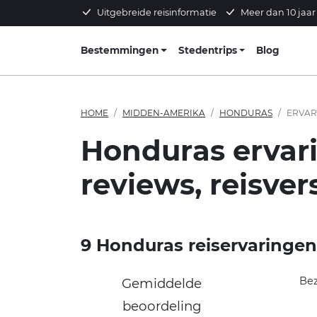
Uitgebreide reisinformatie
Meer dan 10 jaar
Bestemmingen
Stedentrips
Blog
HOME
MIDDEN-AMERIKA
HONDURAS
ERVAR
Honduras ervar
reviews, reisver
9 Honduras reiservaringen
Be
Gemiddelde
beoordeling