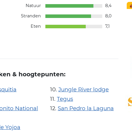
Natuur
8,4
Stranden
8,0
Eten
7,1
ken & hoogtepunten:
quitia
Jungle River lodge
Tegus
onito National
San Pedro la Laguna
e Yojoa