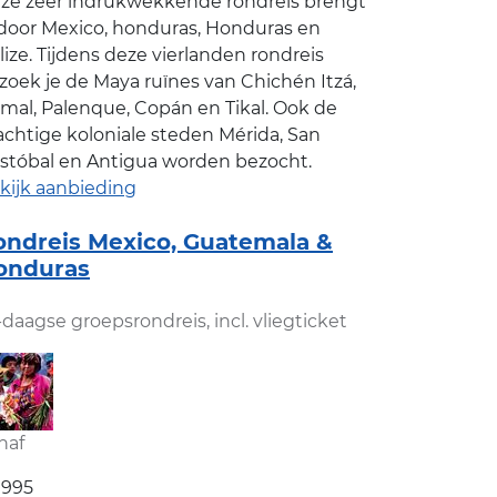
ze zeer indrukwekkende rondreis brengt
 door Mexico, honduras, Honduras en
lize. Tijdens deze vierlanden rondreis
zoek je de Maya ruïnes van Chichén Itzá,
mal, Palenque, Copán en Tikal. Ook de
achtige koloniale steden Mérida, San
istóbal en Antigua worden bezocht.
kijk aanbieding
ondreis Mexico, Guatemala &
onduras
-daagse groepsrondreis, incl. vliegticket
naf
1995