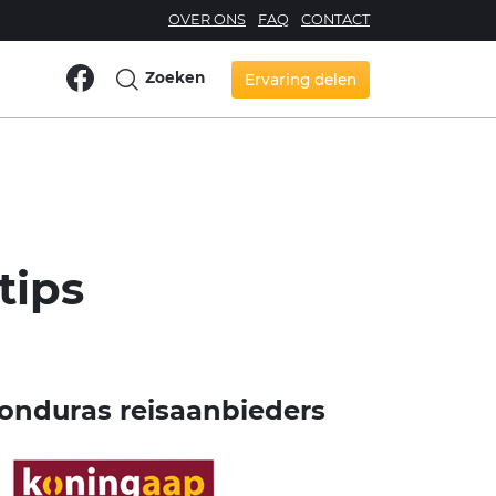
OVER ONS
FAQ
CONTACT
Zoeken
Ervaring delen
tips
onduras reisaanbieders