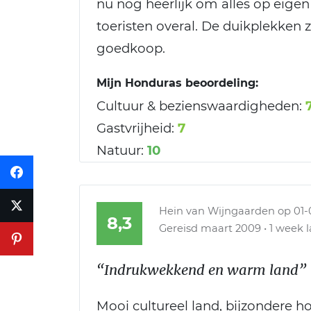
nu nog heerlijk om alles op eige
toeristen overal. De duikplekken z
goedkoop.
Mijn Honduras beoordeling:
Cultuur & bezienswaardigheden:
Gastvrijheid:
7
Natuur:
10
Hein van Wijngaarden
op 01-
8,3
Gereisd maart 2009 • 1 week la
“Indrukwekkend en warm land”
Mooi cultureel land, bijzondere h