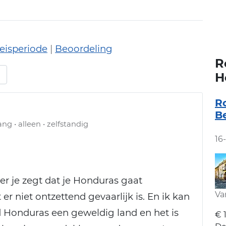
eisperiode
|
Beoordeling
R
H
R
B
ng • alleen • zelfstandig
16
er je zegt dat je Honduras gaat
Va
er niet ontzettend gevaarlijk is. En ik kan
nd Honduras een geweldig land en het is
€ 