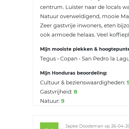
centrum. Luister naar de locals w
Natuur overweldigend, mooie May
Zeer gastvrije inwoners, eten bij
ook armoede helaas. Veel koffiep
Mijn mooiste plekken & hoogtepunt
Tegus • Copan • San Pedro la Lag
Mijn Honduras beoordeling:
Cultuur & bezienswaardigheden:
Gastvrijheid:
8
Natuur:
9
Japke Doodeman
op 26-04-2