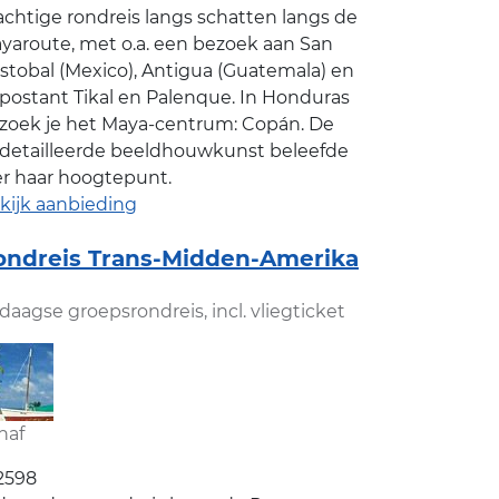
achtige rondreis langs schatten langs de
yaroute, met o.a. een bezoek aan San
istobal (Mexico), Antigua (Guatemala) en
postant Tikal en Palenque. In Honduras
zoek je het Maya-centrum: Copán. De
detailleerde beeldhouwkunst beleefde
er haar hoogtepunt.
kijk aanbieding
ondreis Trans-Midden-Amerika
-daagse groepsrondreis, incl. vliegticket
naf
2598