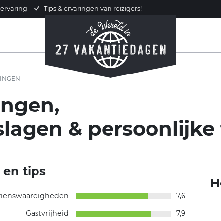
 ervaring
Tips & ervaringen van reizigers!
INGEN
ingen,
slagen & persoonlijke 
 en tips
H
zienswaardigheden
7,6
Gastvrijheid
7,9