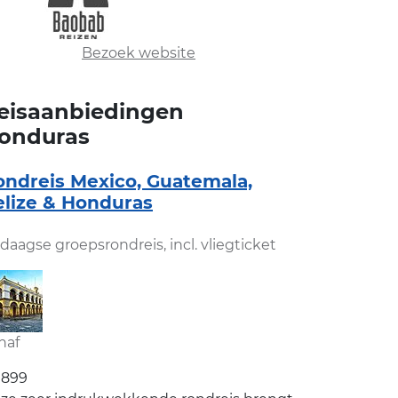
Bezoek website
eisaanbiedingen
onduras
ondreis Mexico, Guatemala,
elize & Honduras
-daagse groepsrondreis, incl. vliegticket
naf
1899