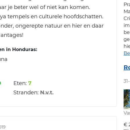
Pr
aar je beter wel of niet kan komen.
Ma
a tempels en culturele hoofdschatten.
Cr
zonder, ongerepte natuur en hier en daar
im
be
lantages!
ge
hi
en in Honduras:
Be
una
R
31
9
Eten:
7
Stranden:
N.v.t.
Va
€ 
019