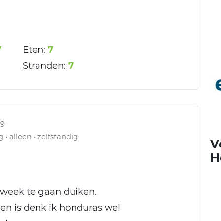
7
Eten:
7
Stranden:
7
19
 • alleen • zelfstandig
V
H
 week te gaan duiken.
en is denk ik honduras wel