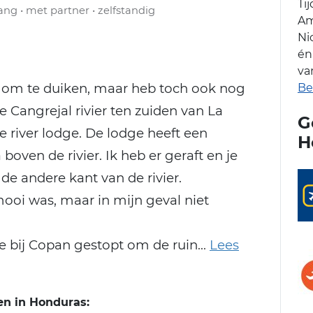
Ti
lang • met partner • zelfstandig
Am
Ni
én
va
t om te duiken, maar heb toch ook nog
Be
e Cangrejal rivier ten zuiden van La
G
le river lodge. De lodge heeft een
H
boven de rivier. Ik heb er geraft en je
e andere kant van de rivier.
ooi was, maar in mijn geval niet
 bij Copan gestopt om de ruin
en in Honduras: