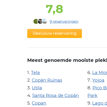
7,8
9
reiservaringen
Deel jouw reiservaring
Meest genoemde mooiste plek
Tela
La Mos
Copán Ruinas
Yojoa
Utila
Pico B
Santa Rosa de Copán
Park
Copan
Lago d