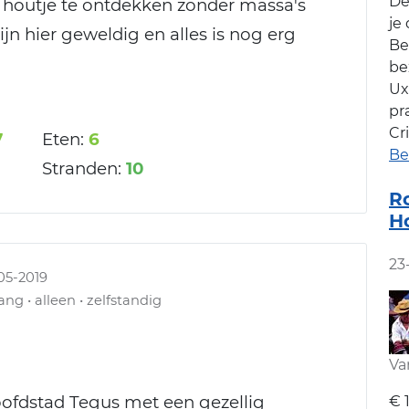
De
n houtje te ontdekken zonder massa's
je
ijn hier geweldig en alles is nog erg
Be
be
Ux
pr
Cr
7
Eten:
6
Be
Stranden:
10
R
H
23
05-2019
ng • alleen • zelfstandig
Va
oofdstad Tegus met een gezellig
€ 