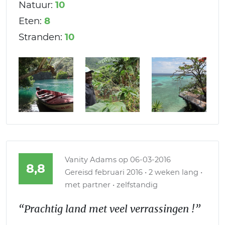
Natuur:
10
Eten:
8
Stranden:
10
Vanity Adams
op 06-03-2016
8,8
Gereisd februari 2016 • 2 weken lang •
met partner • zelfstandig
“Prachtig land met veel verrassingen !”