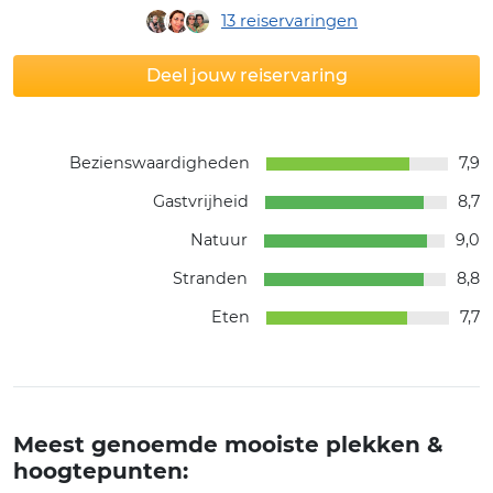
13
reiservaringen
Deel jouw reiservaring
Bezienswaardigheden
7,9
Gastvrijheid
8,7
Natuur
9,0
Stranden
8,8
Eten
7,7
Meest genoemde mooiste plekken &
hoogtepunten: