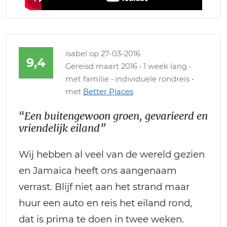
isabel
op 27-03-2016
9,4
Gereisd maart 2016 • 1 week lang •
met familie • individuele rondreis •
met
Better Places
“Een buitengewoon groen, gevarieerd en
vriendelijk eiland”
Wij hebben al veel van de wereld gezien
en Jamaica heeft ons aangenaam
verrast. Blijf niet aan het strand maar
huur een auto en reis het eiland rond,
dat is prima te doen in twee weken.