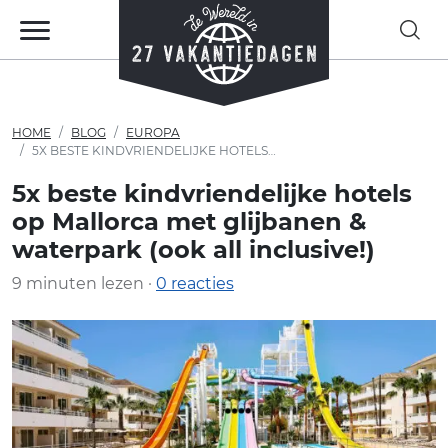
HOME
BLOG
EUROPA
5X BESTE KINDVRIENDELIJKE HOTELS OP MALLORCA MET GLIJBANEN & WATERPARK (OOK ALL INCLUSIVE!)
5x beste kindvriendelijke hotels
op Mallorca met glijbanen &
waterpark (ook all inclusive!)
9 minuten lezen ·
0 reacties