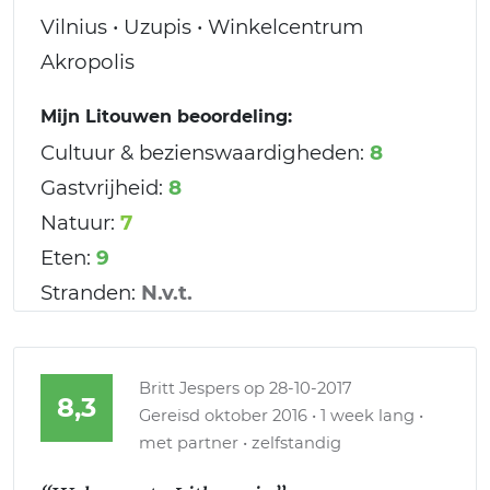
Vilnius • Uzupis • Winkelcentrum
Akropolis
Mijn Litouwen beoordeling:
Cultuur & bezienswaardigheden:
8
Gastvrijheid:
8
Natuur:
7
Eten:
9
Stranden:
N.v.t.
Britt Jespers
op 28-10-2017
8,3
Gereisd oktober 2016 • 1 week lang •
met partner • zelfstandig