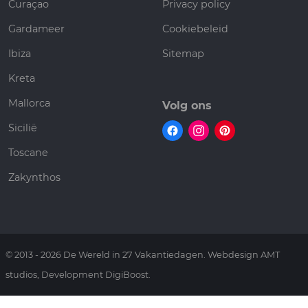
Curaçao
Privacy policy
Gardameer
Cookiebeleid
Ibiza
Sitemap
Kreta
Mallorca
Volg ons
Sicilië
Toscane
Zakynthos
© 2013 - 2026 De Wereld in 27 Vakantiedagen. Webdesign AMT
studios, Development DigiBoost.