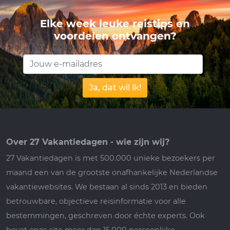
Elke week leuke reistips en
voordelen ontvangen?
Ja, dat wil ik!
Over 27 Vakantiedagen - wie zijn wij?
27 Vakantiedagen is met 500.000 unieke bezoekers per
maand een van de grootste onafhankelijke Nederlandse
vakantiewebsites. We bestaan al sinds 2013 en bieden
betrouwbare, objectieve reisinformatie voor alle
bestemmingen, geschreven door échte experts. Ook
bevat onze site meer dan 15.000 persoonlijke