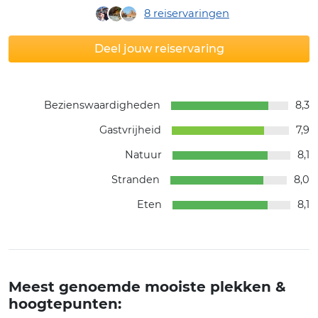
8
reiservaringen
Deel jouw reiservaring
Bezienswaardigheden
8,3
Gastvrijheid
7,9
Natuur
8,1
Stranden
8,0
Eten
8,1
Meest genoemde mooiste plekken &
hoogtepunten: