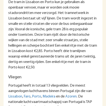
De tram in Lissabon en Porto kun je gebruiken als
openbaar vervoer, maar er worden ook mooie
stadsrondritten mee verzorgd. Het tramnetwerk in
Lissabon bestaat uit vijf lijnen. De tram wordt ingezet in
smalle en steile straten die voor de bus onbegaanbaar
zijn. Vooral de iconische, gele tram 28 is erg populair
onder toeristen. Deze tram rijdt door de historische
wijken van de stad met zeer smalle straatjes, steile
hellingen en scherpe bochten! Een enkel ritje met de tram
in Lissabon kost €2,85. Porto heeft drie tramlijnen
waarop enkel gerestaureerde trams uit de jaren twintig,
dertig en veertig rijden. Een enkel ritje met de tram in
Porto kost €2,50.
Vliegen
Portugal heeft in totaal 13 vliegvelden. De meest
aangevlogen luchthavens binnen Portugal zijn die van
Lissabon
,
Faro
,
Porto
,
Madeira
en de
Azoren
. De
nationale luchtvaartmaatschappij van Portugal is TAP