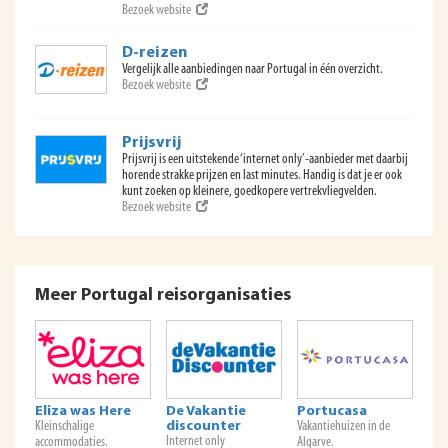
Bezoek website
D-reizen
Vergelijk alle aanbiedingen naar Portugal in één overzicht.
Bezoek website
Prijsvrij
Prijsvrij is een uitstekende ‘internet only’-aanbieder met daarbij
horende strakke prijzen en last minutes. Handig is dat je er ook
kunt zoeken op kleinere, goedkopere vertrekvliegvelden.
Bezoek website
Meer Portugal reisorganisaties
Eliza was Here
De Vakantie
Portucasa
Kleinschalige
discounter
Vakantiehuizen in de
Internet only
accommodaties.
Algarve.