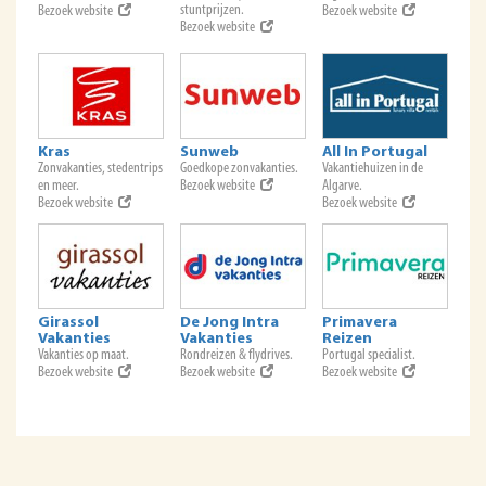
stuntprijzen.
Bezoek website
Bezoek website
Bezoek website
Kras
Sunweb
All In Portugal
Zonvakanties, stedentrips
Goedkope zonvakanties.
Vakantiehuizen in de
en meer.
Bezoek website
Algarve.
Bezoek website
Bezoek website
Girassol
De Jong Intra
Primavera
Vakanties
Vakanties
Reizen
Vakanties op maat.
Rondreizen & flydrives.
Portugal specialist.
Bezoek website
Bezoek website
Bezoek website