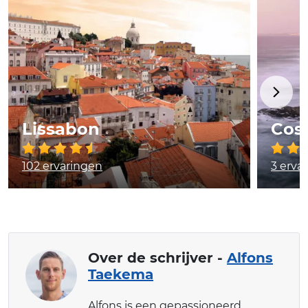
Lissabon
Cost
102 ervaringen
3 erva
Over de schrijver -
Alfons
Taekema
Alfons is een gepassioneerd