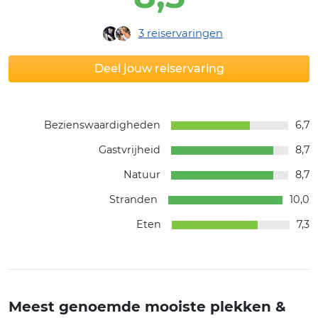
3
reiservaringen
Deel jouw reiservaring
Bezienswaardigheden
6,7
Gastvrijheid
8,7
Natuur
8,7
Stranden
10,0
Eten
7,3
Meest genoemde mooiste plekken &