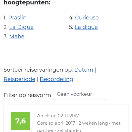
hoogtepunten:
Praslin
Curieuse
La Digue
La dique
Mahe
Sorteer reiservaringen op:
Datum
|
Reisperiode
|
Beoordeling
Filter op reisvorm
Aniek
op 02-11-2017
7,6
Gereisd april 2017 • 2 weken lang • met
partner • zelfstandig