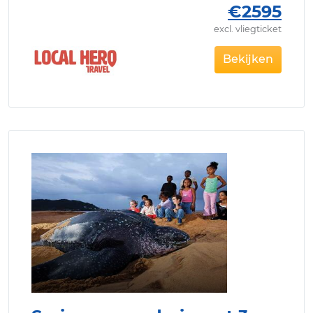
€2595
excl. vliegticket
Bekijken