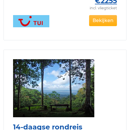
€2255
incl. vliegticket
Bekijken
14-daagse rondreis