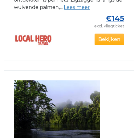
wuivende palmen,
€145
excl. vliegticket
Bekijken