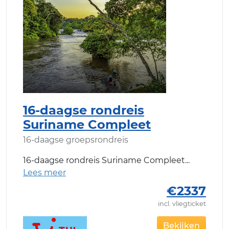
16-daagse rondreis
Suriname Compleet
16-daagse groepsrondreis
16-daagse rondreis Suriname Compleet
€2337
incl. vliegticket
Bekijken