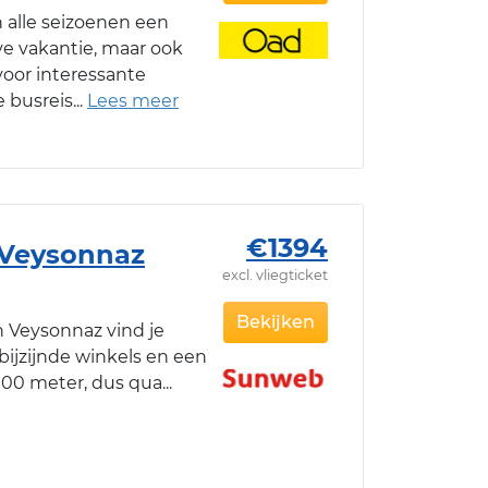
n alle seizoenen een
ve vakantie, maar ook
voor interessante
e busreis
€1394
 Veysonnaz
excl. vliegticket
e
Bekijken
n Veysonnaz vind je
bijzijnde winkels en een
 100 meter, dus qua