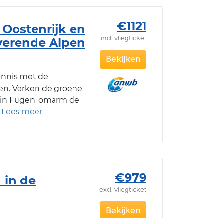
€1121
 Oostenrijk en
incl. vliegticket
overende Alpen
Bekijken
ennis met de
pen. Verken de groene
 in Fügen, omarm de
€979
 in de
excl. vliegticket
Bekijken