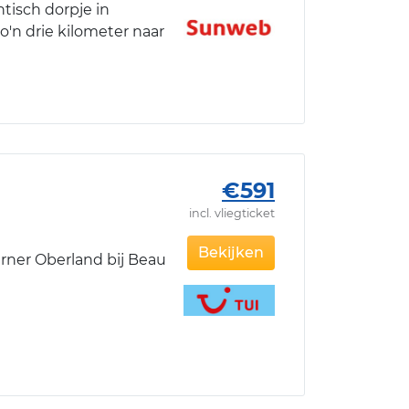
tisch dorpje in
zo'n drie kilometer naar
€591
incl. vliegticket
e
Bekijken
rner Oberland bij Beau