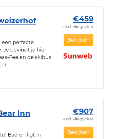
€459
weizerhof
excl. vliegticket
Bekijken
s een perfecte
. Je bevindt je hier
aas-Fee en de skibus
€907
Bear Inn
excl. vliegticket
e
Bekijken
el Baeren ligt in