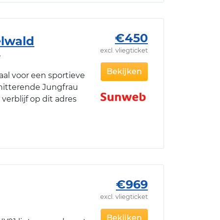
€450
elwald
excl. vliegticket
e
Bekijken
aal voor een sportieve
chitterende Jungfrau
verblijf op dit adres
€969
excl. vliegticket
e
Bekijken