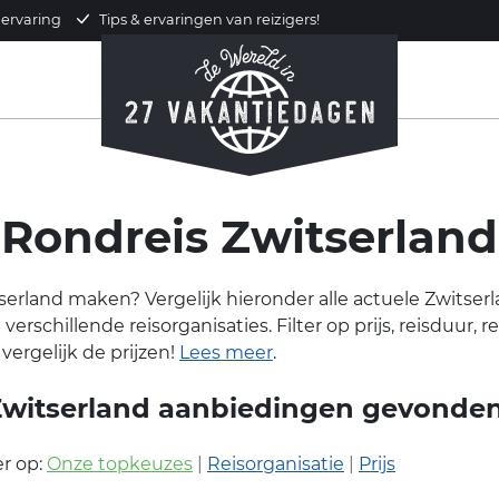
 ervaring
Tips & ervaringen van reizigers!
Rondreis Zwitserland
tserland maken? Vergelijk hieronder alle actuele Zwitser
rschillende reisorganisaties. Filter op prijs, reisduur, re
 vergelijk de prijzen!
Lees meer
.
witserland aanbiedingen gevonde
r op:
Onze topkeuzes
|
Reisorganisatie
|
Prijs