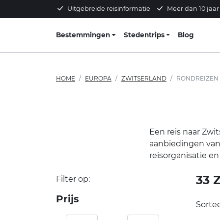
Uitgebreide reisinformatie
Meer dan 10 jaar
Bestemmingen
Stedentrips
Blog
HOME
EUROPA
ZWITSERLAND
RONDREIZEN
Een reis naar Zwi
aanbiedingen van ve
reisorganisatie en
33
Z
Filter op:
Prijs
Sortee