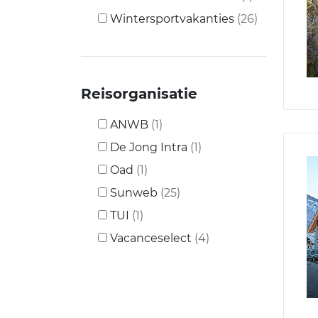
Wintersportvakanties
(26)
Reisorganisatie
ANWB
(1)
De Jong Intra
(1)
Oad
(1)
Sunweb
(25)
TUI
(1)
Vacanceselect
(4)