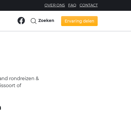
OVER ONS
FAQ
CONTACT
Zoeken
Ervaring delen
land rondreizen &
issoort of
n