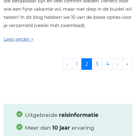
die betaalbaar zijn én veel comfort bieden. Perfect voor
wie een fijne vakantie wil, maar niet diep in de buidel wil
tasten! In dit blog hebben we 10 van de beste opties voor
je verzameld (veelal mét zwembad).
Lees verder >
‹
1
2
3
4
›
»
Uitgebreide
reisinformatie
Meer dan
10 jaar
ervaring