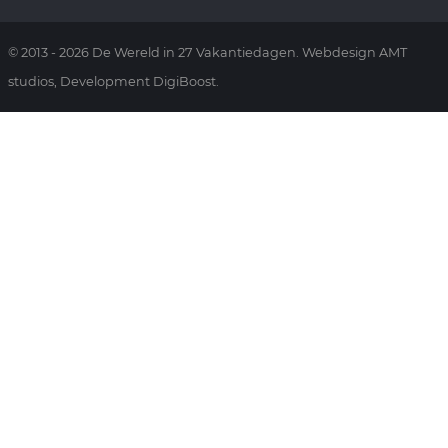
© 2013 - 2026 De Wereld in 27 Vakantiedagen. Webdesign AMT
studios, Development DigiBoost.