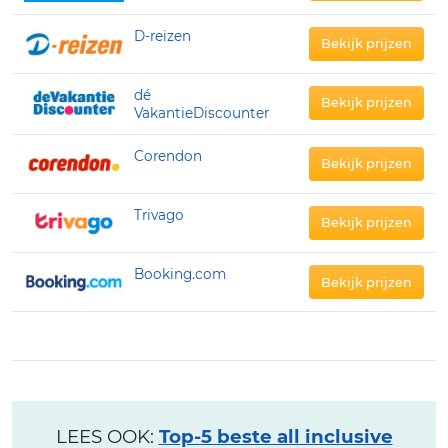
D-reizen
Bekijk prijzen
dé
Bekijk prijzen
VakantieDiscounter
Corendon
Bekijk prijzen
Trivago
Bekijk prijzen
Booking.com
Bekijk prijzen
LEES OOK:
Top-5 beste all inclusive