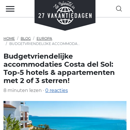
HOME
BLOG
EUROPA
BUDGETVRIENDELIJKE ACCOMMODATIES COSTA DEL SOL: TOP-5 HOTELS & APPARTEMENTEN MET 2 OF 3 STERREN!
Budgetvriendelijke
accommodaties Costa del Sol:
Top-5 hotels & appartementen
met 2 of 3 sterren!
8 minuten lezen ·
0 reacties