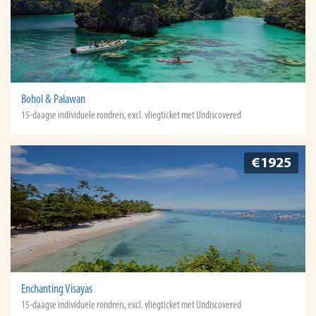
Bohol & Palawan
15-daagse individuele rondreis, excl. vliegticket met Undiscovered
€1925
Enchanting Visayas
15-daagse individuele rondreis, excl. vliegticket met Undiscovered