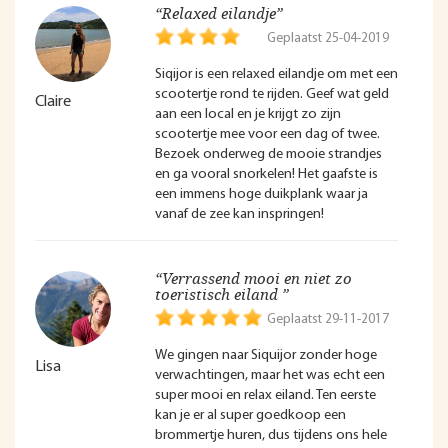
“Relaxed eilandje”
Geplaatst 25-04-2019
Siqijor is een relaxed eilandje om met een
scootertje rond te rijden. Geef wat geld
Claire
aan een local en je krijgt zo zijn
scootertje mee voor een dag of twee.
Bezoek onderweg de mooie strandjes
en ga vooral snorkelen! Het gaafste is
een immens hoge duikplank waar ja
vanaf de zee kan inspringen!
“Verrassend mooi en niet zo
toeristisch eiland ”
Geplaatst 29-11-2017
We gingen naar Siquijor zonder hoge
Lisa
verwachtingen, maar het was echt een
super mooi en relax eiland. Ten eerste
kan je er al super goedkoop een
brommertje huren, dus tijdens ons hele