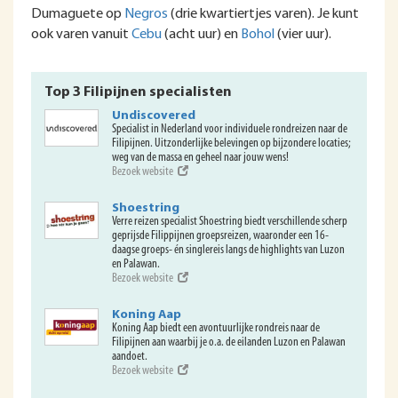
Dumaguete op
Negros
(drie kwartiertjes varen). Je kunt
ook varen vanuit
Cebu
(acht uur) en
Bohol
(vier uur).
Top 3 Filipijnen specialisten
Undiscovered
Specialist in Nederland voor individuele rondreizen naar de
Filipijnen. Uitzonderlijke belevingen op bijzondere locaties;
weg van de massa en geheel naar jouw wens!
Bezoek website
Shoestring
Verre reizen specialist Shoestring biedt verschillende scherp
geprijsde Filippijnen groepsreizen, waaronder een 16-
daagse groeps- én singlereis langs de highlights van Luzon
en Palawan.
Bezoek website
Koning Aap
Koning Aap biedt een avontuurlijke rondreis naar de
Filipijnen aan waarbij je o.a. de eilanden Luzon en Palawan
aandoet.
Bezoek website