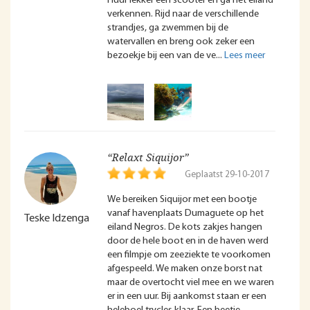
Huur lekker een scooter en ga het eiland
verkennen. Rijd naar de verschillende
strandjes, ga zwemmen bij de
watervallen en breng ook zeker een
bezoekje bij een van de ve
“Relaxt Siquijor”
Geplaatst 29-10-2017
We bereiken Siquijor met een bootje
vanaf havenplaats Dumaguete op het
Teske Idzenga
eiland Negros. De kots zakjes hangen
door de hele boot en in de haven werd
een filmpje om zeeziekte te voorkomen
afgespeeld. We maken onze borst nat
maar de overtocht viel mee en we waren
er in een uur. Bij aankomst staan er een