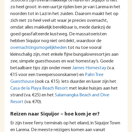
Scooters zijn overal makkelijk te huren en Siquijor is niet
zo heel groot: in een uurtje rijden ben je van Larena in het
noorden tot in Lazi in het zuiden. Daarom maakt het op
zich niet zo heel veel uit waar je precies overnacht,
omdat alles makkelijk bereikbaar is, mede dankzij de
goed geasfalteerde kustweg. De massatoeristen
hebben Siquijor nog niet ontdekt, waardoor de
overnachtingsmogelijkheden
tot nu toe vooral
kleinschalig zijn, met enkele fijne bungalowresortjes aan
zee, simpele guesthouses en wat homestay’s. Goede
betaalbare tips zijn onder meer
James Homestay
(v.a.
€15 voor een tweepersoonskamer) en
Palm Tree
Guesthouse
(ook ca. €15). Iets duurder en luxer zijn het
Casa de la Playa Beach Resort
met leuke huisjes aan het
strand (va. €25) en het
Salamangka Beach and Dive
Resort
(va. €70).
Reizen naar Siquijor – hoe kom je er?
Er zijn twee ferry terminals op het eiland, in Siquijor Town
en Larena. De meeste reizigers komen aan vanuit