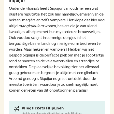
Siquijor
Onder de Filipino’s heeft Siquijor van oudsher een wat
duistere reputatie: het zou hier namelijk wemelen van de
heksen, magiërs en zelfs vampiers. Het klopt dat hier nog
altijd
mangkukulam
wonen, healers die je van allerlei
kwaaltjes afhelpen met hun mysterieuze brouwseltjes.
Ook voodoo schijnt in sommige dorpjes in het
bergachtige binnenland nog in enige vorm bedreven te
worden. Maar heksen en vampiers? Hebben wij niet
gespot! Siquijor is de perfecte plek om met je scootertje
rond te snorren en de vele watervallen en strandjes te
ontdekken. De plaatselijke bevolking ziet het allemaal
graag gebeuren en begroet je altijd met een glimlach.
Vreemd genoeg is Siquijor nog niet ontdekt door de
meeste toeristen, waardoor je zo snel mogelijk moet
komen genieten van dit onontgonnen paradijs!
Vliegtickets Filipijnen