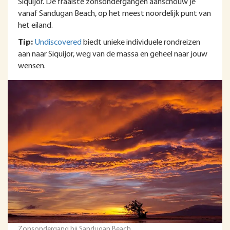
Siquijor. De fraaiste zonsondergangen aanschouw je
vanaf Sandugan Beach, op het meest noordelijk punt van
het eiland.
Tip:
Undiscovered
biedt unieke individuele rondreizen
aan naar Siquijor, weg van de massa en geheel naar jouw
wensen.
Zonsondergang bij Sandugan Beach.