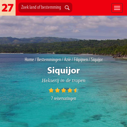
Home
/
Bestemmingen
/
Azië
/
Filipijnen
/ Siquijor
Siquijor
Hekserij in de tropen
7
reiservaringen