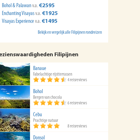
Bohol & Palawan
v.a.
€2595
Enchanting Visayas
v.a.
€1925
Visayas Experience
v.a.
€1495
Bekijk en vergelijk alle Filipijnen rondreizen
ezienswaardigheden Filipijnen
Banaue
Fabelachtige rijstterrassen
4 reisreviews
Bohol
Bergen van chocola
6 reisreviews
Cebu
Prachtige natuur
8 reisreviews
Donsol