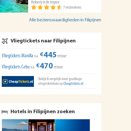
Hekserij in de tropen
7 reisreviews
Alle bezienswaardigheden in Filipijnen
Vliegtickets naar Filipijnen
445
€
Vliegtickets Manilla
v.a.
retour
470
€
Vliegtickets Cebu
v.a.
retour
Bekijk & vergelijk meer goedkope
vliegticketdeals op
Cheaptickets.nl
.
Hotels in Filipijnen zoeken