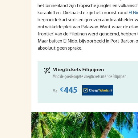
het binnenland zijn tropische jungles en vulkanis
koraalriffen. Die laatste zijn het mooist rond
El N
begroeide kartsrotsen grenzen aan kraakhelder wa
ontwikkelde plek van Palawan. Want waar de eiland
frontier’ van de Filipijnen werd genoemd, hebben t
Maar buiten El Nido, bijvoorbeeld in Port Barton 
absoluut geen sprake.
Vliegtickets Filipijnen
Vind de goedkoopste vliegtickets naar de Filipijnen
445
€
V.a.