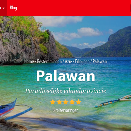
n
Blog
Home
/
Bestemmingen
/
Azië
/
Filipijnen
/ Palawan
Palawan
Paradijselijke eilandprovincie
6
reiservaringen