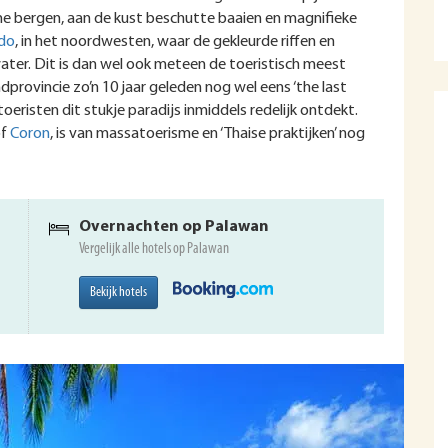
che bergen, aan de kust beschutte baaien en magnifieke
ido
, in het noordwesten, waar de gekleurde riffen en
ter. Dit is dan wel ook meteen de toeristisch meest
provincie zo’n 10 jaar geleden nog wel eens ‘the last
oeristen dit stukje paradijs inmiddels redelijk ontdekt.
of
Coron
, is van massatoerisme en ‘Thaise praktijken’ nog
Overnachten op Palawan
Vergelijk alle hotels op Palawan
Bekijk hotels