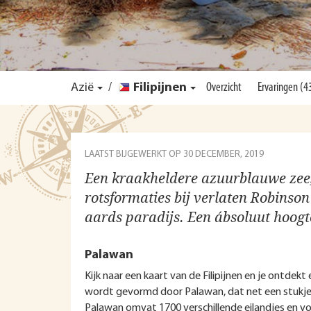
Azië
/
Filipijnen
Overzicht
Ervaringen (4
LAATST BIJGEWERKT OP
30 DECEMBER, 2019
Een kraakheldere azuurblauwe zee, 
rotsformaties bij verlaten Robinso
aards paradijs. Een ábsoluut hoogte
Palawan
Kijk naar een kaart van de Filipijnen en je ontdek
wordt gevormd door Palawan, dat net een stukje a
Palawan omvat 1700 verschillende eilandjes en vor