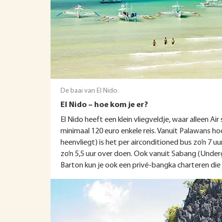
De baai van El Nido.
El Nido – hoe kom je er?
El Nido heeft een klein vliegveldje, waar alleen Ai
minimaal 120 euro enkele reis. Vanuit Palawans h
heenvliegt) is het per airconditioned bus zo’n 7 uur
zo’n 5,5 uur over doen. Ook vanuit Sabang (Under
Barton kun je ook een privé-bangka charteren die j