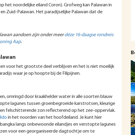
op het noordelijke eiland Coron). Grofweg kan Palawan in
- en Zuid-Palawan. Het paradijselijke Palawan dat de
Palawan aandoen zijn onder meer
déze 16-daagse rondreis
Koning Aap
.
B
alawan
 voor het grootste deel verblijven en het is niet moeilijk
adijs waar je op hoopte bij de Filipijnen.
, omringd door kraakhelder water in alle soorten blauw
stopte lagunes tussen groenbegroeide karstrotsen, kleurige
een felschitterende zon reflecterend op het zee-oppervlak.
Nido
in het noorden van het hoofdeiland. Je kunt hier
 bangka langs onbewoonde eilandjes en verstopte lagunes
iezen voor een georganiseerde dagtochtje om te