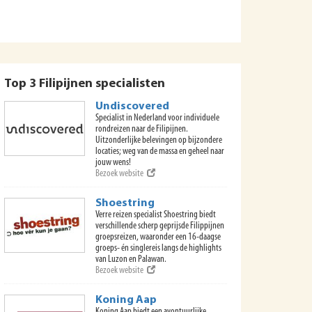
Top 3 Filipijnen specialisten
Undiscovered
Specialist in Nederland voor individuele
rondreizen naar de Filipijnen.
Uitzonderlijke belevingen op bijzondere
locaties; weg van de massa en geheel naar
jouw wens!
Bezoek website
Shoestring
Verre reizen specialist Shoestring biedt
verschillende scherp geprijsde Filippijnen
groepsreizen, waaronder een 16-daagse
groeps- én singlereis langs de highlights
van Luzon en Palawan.
Bezoek website
Koning Aap
Koning Aap biedt een avontuurlijke