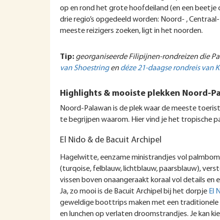
op en rond het grote hoofdeiland (en een beetje 
drie regio’s opgedeeld worden: Noord- , Centraal
meeste reizigers zoeken, ligt in het noorden.
Tip:
georganiseerde Filipijnen-rondreizen die 
van Shoestring
en
déze 21-daagse rondreis van 
Highlights & mooiste plekken Noord-P
Noord-Palawan is de plek waar de meeste toeristen
te begrijpen waarom. Hier vind je het tropische par
El Nido & de Bacuit Archipel
Hagelwitte, eenzame ministrandjes vol palmbomen
(turqoise, felblauw, lichtblauw, paarsblauw), ver
vissen boven onaangeraakt koraal vol details en 
Ja, zo mooi is de Bacuit Archipel bij het dorpje
El 
geweldige boottrips maken met een traditionele
en lunchen op verlaten droomstrandjes. Je kan k