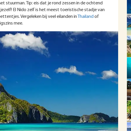
et stuurman. Tip: eis dat je rond zessen in de ochtend
ezelf! El Nido zelf is het meest toeristische stadje van
ttentjes. Vergeleken bij veel eilanden in
Thailand
of
igszins mee.