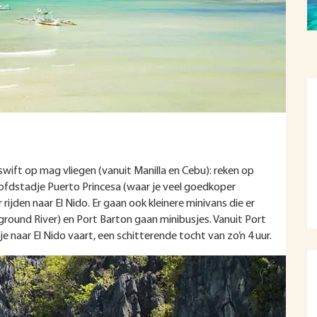
r swift op mag vliegen (vanuit Manilla en Cebu): reken op
oofdstadje Puerto Princesa (waar je veel goedkoper
 rijden naar El Nido. Er gaan ook kleinere minivans die er
ground River) en Port Barton gaan minibusjes. Vanuit Port
e naar El Nido vaart, een schitterende tocht van zo’n 4 uur.