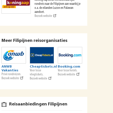
rondreis naar de Filipijnen aan waarbij je
o.a. de eilanden Luzon en Palawan
aandoet.
Bezoek website
Meer Filipijnen reisorganisaties
ANWB
Cheaptickets.nl
Booking.com
Vakanties
Voor losse
Voor losse hotels.
Privé rondreizen.
vliegtickets.
Bezoek website
Bezoek website
Bezoek website
Reisaanbiedingen Filipijnen