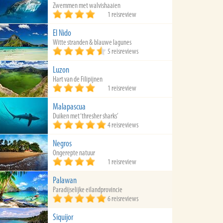
Zwemmen met walvishaaien
1 reisreview
El Nido
Witte stranden & blauwe lagunes
5 reisreviews
Luzon
Hart van de Filipijnen
1 reisreview
Malapascua
Duiken met ‘thresher sharks’
4 reisreviews
Negros
Ongerepte natuur
1 reisreview
Palawan
Paradijselijke eilandprovincie
6 reisreviews
Siquijor