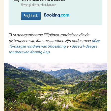
Vergelijk alle hotels in Banaue
Bekijk hotels
Tip:
georganiseerde Filipijnen-rondreizen die de
rijsterrassen van Banaue aandoen zijn onder meer
déze
16-daagse rondreis van Shoestring
en
déze 21-daagse
rondreis van Koning Aap
.