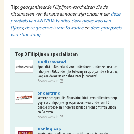
Tip:
georganiseerde Filipijnen-rondreizen die de
rijsterrassen van Banaue aandoen zijn onder meer
deze
privéreis van ANWB Vakanties
,
deze groepsreis van
Djoser
,
deze groepsreis van Sawadee
en
déze groepsreis
van Shoestring
.
Top 3 Filipijnen specialisten
Undiscovered
Specialist in Nederland voor individuele rondreizen naar de
Filipijnen. Uitzonderlijke belevingen op bijzondere locaties;
weg van de massa en geheel naar jouw wens!
Bezoek website
Shoestring
Verre reizen specialist Shoestring biedt verschillende scherp
geprijsde Filippijnen groepsreizen, waaronder een 16-
daagse groeps- én singlereis langs de highlights van Luzon
en Palawan.
Bezoek website
Koning Aap
Koning Aap biedt een avontuurlijke rondreis naar de