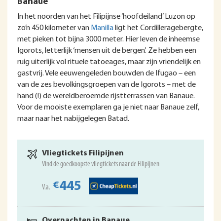
Banaue
In het noorden van het Filipijnse ‘hoofdeiland’ Luzon op
zo’n 450 kilometer van
Manilla
ligt het Cordilleragebergte,
met pieken tot bijna 3000 meter. Hier leven de inheemse
Igorots, letterlijk ‘mensen uit de bergen’. Ze hebben een
ruig uiterlijk vol rituele tatoeages, maar zijn vriendelijk en
gastvrij. Vele eeuwengeleden bouwden de Ifugao – een
van de zes bevolkingsgroepen van de Igorots – met de
hand (!) de wereldberoemde rijstterrassen van Banaue.
Voor de mooiste exemplaren ga je niet naar Banaue zelf,
maar naar het nabijgelegen Batad.
Vliegtickets Filipijnen
Vind de goedkoopste vliegtickets naar de Filipijnen
445
€
V.a.
Overnachten in Banaue