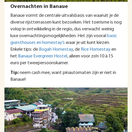
Overnachten in Banaue
Banaue vormt de centrale uitvalsbasis van waaruit je de
diverse rijstterrassen kunt bezoeken. Het toerisme is nog
volop in ontwikkeling in de regio, dus verwacht weinig
luxe overnachtingsmogelijkheden. Het zijn vooral
basic
guesthouses en homestay’s
waar je uit kunt kiezen.
Enkele tips: de
Bogah Homestay
, de
Rice Homestay
en
het
Banaue Evergreen Hostel
, alleen voor zo’n 10 à 15
euro per tweepersoonskamer.
Tip:
neem cash mee, want pinautomaten zijn er niet in
Banaue!