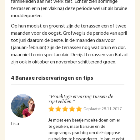
familieleden aan het werk ziet. Echter zien sommige
terrassen er in (en vlak na) deze periode wel uit als bruine
modderpoelen.
Op hun mooist en groenst zijn de terrassen een of twee
maanden voor de oogst. Grofweg is de periode van april
tot juni daarom de beste. In de maanden daarvoor
(januari-februari) zijn de terrassen nog wat bruin en dor,
maar niettemin spectaculair. De rijstterrassen van Batad
zijn ook in oktober en november schitterend groen.
4 Banaue reiservaringen en tips
“Prachtige ervaring tussen de
rijstvelden ”
Geplaatst 28-11-2017
Je moet een beetje moeite doen om er
Lisa
te geraken, maar Banaue en de
omgeving is prachtig om de Filippijnse
rijstvelden te bewonderen. Je kan er echt