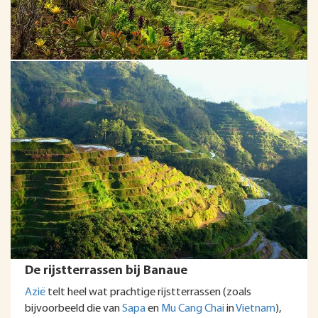
De rijstterrassen bij Banaue
Azië
telt heel wat prachtige rijstterrassen (zoals
bijvoorbeeld die van
Sapa
en
Mu Cang Chai
in
Vietnam
),