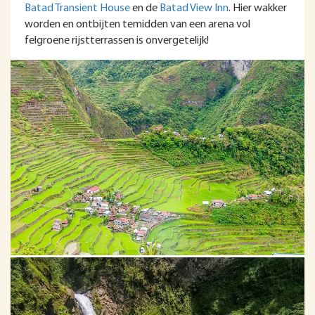
Batad Transient House
en de
Batad View Inn
. Hier wakker
worden en ontbijten temidden van een arena vol
felgroene rijstterrassen is onvergetelijk!