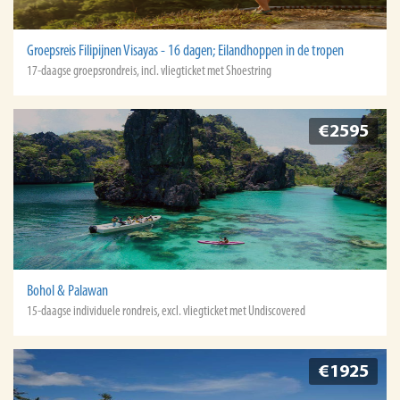
Groepsreis Filipijnen Visayas - 16 dagen; Eilandhoppen in de tropen
17-daagse groepsrondreis, incl. vliegticket met Shoestring
€2595
Bohol & Palawan
15-daagse individuele rondreis, excl. vliegticket met Undiscovered
€1925