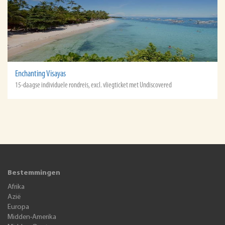
Enchanting Visayas
15-daagse individuele rondreis, excl. vliegticket met Undiscovered
Bestemmingen
Afrika
Azië
Europa
Midden-Amerika