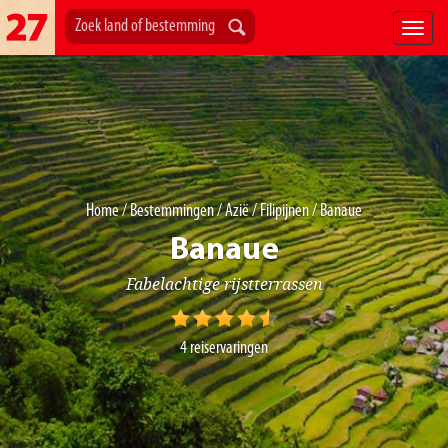
Home
/
Bestemmingen
/
Azië
/
Filipijnen
/ Banaue
Banaue
Fabelachtige rijstterrassen
4
reiservaringen