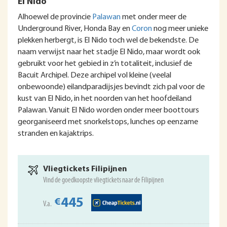
El Nido
Alhoewel de provincie
Palawan
met onder meer de
Underground River, Honda Bay en
Coron
nog meer unieke
plekken herbergt, is El Nido toch wel de bekendste. De
naam verwijst naar het stadje El Nido, maar wordt ook
gebruikt voor het gebied in z’n totaliteit, inclusief de
Bacuit Archipel. Deze archipel vol kleine (veelal
onbewoonde) eilandparadijsjes bevindt zich pal voor de
kust van El Nido, in het noorden van het hoofdeiland
Palawan. Vanuit El Nido worden onder meer boottours
georganiseerd met snorkelstops, lunches op eenzame
stranden en kajaktrips.
Vliegtickets Filipijnen
Vind de goedkoopste vliegtickets naar de Filipijnen
445
€
V.a.