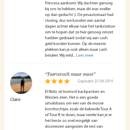
Princesa aankomt. Wij dachten genoeg
bij ons te hebben, maar dit was sneller
op dan gedacht :). De pinautomaat had
storing, dus we konden een aantal
dagen achter elkaar naar het tankstation
om te hopen dat ze hier genoeg omzet
hadden gedraaid zodat wij aan cash
geld konden komen. Op de meeste
plekken kan je ook alleen maar cash
betalen. Wij wild
“Toeristisch maar mooi”
Geplaatst 25-04-2019
El Nido zit bomvol backpackers en
Westers eten. Het is een goede
Claire
uitvalsbasis om een van de mooie
boottochtjes zoals de bekende Tour A
of Tour B te doen, maar verder kan je er
het beste zo snel mogelijk van
doorreizen aangezien de rest van