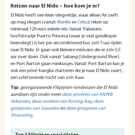
Reizen naar El Nido – hoe kom je er?
El Nido heeft een klein vliegveldje, waar alleen Air swift
op mag vliegen (vanuit
Manilla
en
Cebu
): reken op
minimaal 120 euro enkele reis. Vanuit Palawans
hoofdstadje Puerto Princesa (waar je veel goedkoper
heenvliegt) is het per airconditioned bus zo’n 7 uur rijden
naar El Nido. Er gaan ook kleinere minivans die er zo’n 5,5
uur over doen. Ook vanuit Sabang (Underground River)
en Port Barton gaan minibusjes. Vanuit Port Barton kun je
ook een privé-bangka charteren die je naar El Nido vaart,
een schitterende tocht van zo’n 4 uur.
Tip:
georganiseerde Filipijnen-rondreizen die El Nido
aandoen zijn onder meer
deze privéreis van ANWB
Vakanties
,
deze rondreis van Koning Aap
,
deze
groepsreis van Sawadee
en
déze groepsreis van
Shoestring
.