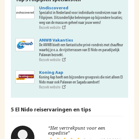
Top 3 Filipijnen specialisten
Undiscovered
Specialist in Nederland voor individuele rondreizen naar de
Filipijnen. Uitzonderlijke belevingen op bijzondere locaties;
weg van de massa en geheel naar jouw wens!
Bezoek website
ANWB Vakanties
De ANWB biedt een fantastische privé-rondreis met chauffeur
waarbij je o.a. de rijstterrassen van El Nido en paradijselijk
Palawan bezoekt.
Bezoek website
Koning Aap
Koning Aap heeft een bijzondere groepsreis die niet alleen El
Nido maar ook Palawan en Sagada aandoet!
Bezoek website
5 El Nido reiservaringen en tips
“Het vertrekpunt voor een
expeditie”