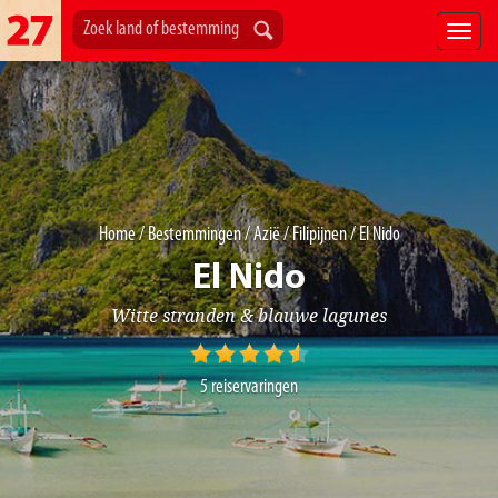
Home
/
Bestemmingen
/
Azië
/
Filipijnen
/ El Nido
El Nido
Witte stranden & blauwe lagunes
5
reiservaringen