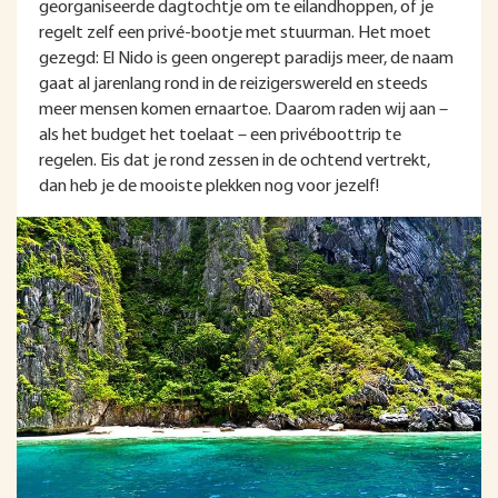
georganiseerde dagtochtje om te eilandhoppen, of je
regelt zelf een privé-bootje met stuurman. Het moet
gezegd: El Nido is geen ongerept paradijs meer, de naam
gaat al jarenlang rond in de reizigerswereld en steeds
meer mensen komen ernaartoe. Daarom raden wij aan –
als het budget het toelaat – een privéboottrip te
regelen. Eis dat je rond zessen in de ochtend vertrekt,
dan heb je de mooiste plekken nog voor jezelf!