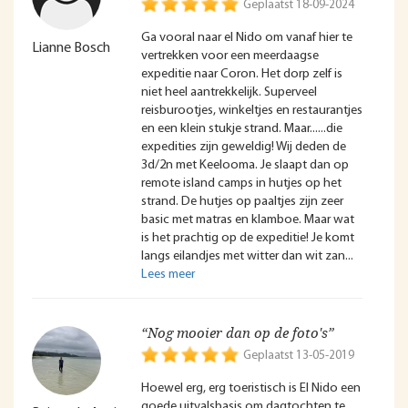
Geplaatst 18-09-2024
Ga vooral naar el Nido om vanaf hier te
Lianne Bosch
vertrekken voor een meerdaagse
expeditie naar Coron. Het dorp zelf is
niet heel aantrekkelijk. Superveel
reisburootjes, winkeltjes en restaurantjes
en een klein stukje strand. Maar......die
expedities zijn geweldig! Wij deden de
3d/2n met Keelooma. Je slaapt dan op
remote island camps in hutjes op het
strand. De hutjes op paaltjes zijn zeer
basic met matras en klamboe. Maar wat
is het prachtig op de expeditie! Je komt
langs eilandjes met witter dan wit zan
“Nog mooier dan op de foto's”
Geplaatst 13-05-2019
Hoewel erg, erg toeristisch is El Nido een
goede uitvalsbasis om dagtochten te