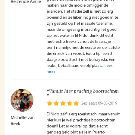
Reizende Annie
maken naar de mooie omliggende
eilanden. Het stadje zelf is niet zo erg
boeiend en ze lijken nog niet goed in te
zijn gesteld op het massale toerisme,
maar de omgeving is prachtig. let goed
op het water in El Nido, drink dit echt
niet rechtstreeks vanuit de kraan.; je
bent namelijk niet de eerste en de laatste
die er ziek van wordt. Extra tip: een 3
daagse boottocht met buhay isla. Een
leuke, betaalbaare verblijfplaat
“Vanuit hier prachtig boottochten
”
Geplaatst 09-05-2019
El Nido zelf is erg toeristisch, maar vanuit
Michelle van
hier kun je wel prachtige boottochten
Beek
doen!! Let er vooral op dat je echt
genoeg geld pint als je in Puerto