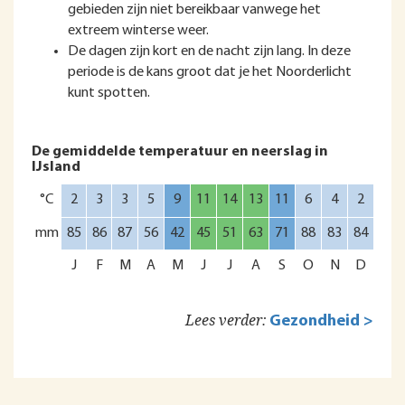
gebieden zijn niet bereikbaar vanwege het
extreem winterse weer.
De dagen zijn kort en de nacht zijn lang. In deze
periode is de kans groot dat je het Noorderlicht
kunt spotten.
De gemiddelde temperatuur en neerslag in
IJsland
°C
2
3
3
5
9
11
14
13
11
6
4
2
mm
85
86
87
56
42
45
51
63
71
88
83
84
J
F
M
A
M
J
J
A
S
O
N
D
Lees verder:
Gezondheid >