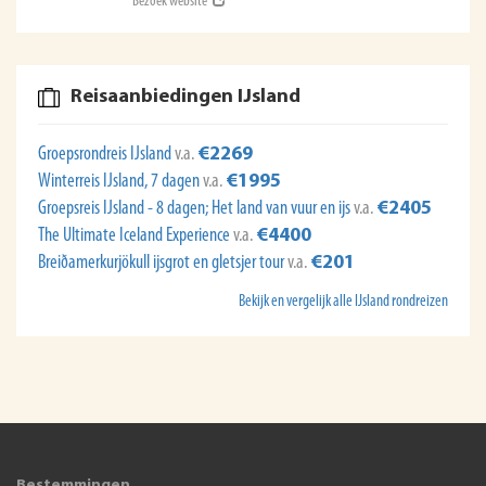
Bezoek website
Reisaanbiedingen IJsland
Groepsrondreis IJsland
v.a.
€2269
Winterreis IJsland, 7 dagen
v.a.
€1995
Groepsreis IJsland - 8 dagen; Het land van vuur en ijs
v.a.
€2405
The Ultimate Iceland Experience
v.a.
€4400
Breiðamerkurjökull ijsgrot en gletsjer tour
v.a.
€201
Bekijk en vergelijk alle IJsland rondreizen
Bestemmingen