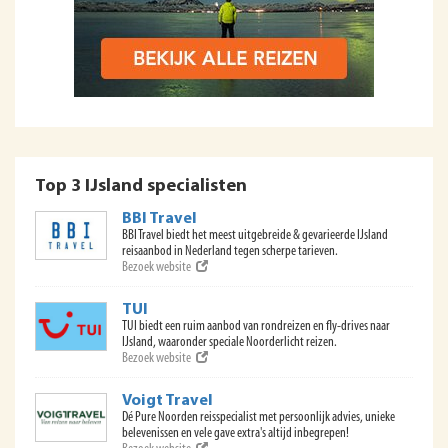
Top 3 IJsland specialisten
BBI Travel
BBI Travel biedt het meest uitgebreide & gevarieerde IJsland
reisaanbod in Nederland tegen scherpe tarieven.
Bezoek website
TUI
TUI biedt een ruim aanbod van rondreizen en fly-drives naar
IJsland, waaronder speciale Noorderlicht reizen.
Bezoek website
Voigt Travel
Dé Pure Noorden reisspecialist met persoonlijk advies, unieke
belevenissen en vele gave extra's altijd inbegrepen!