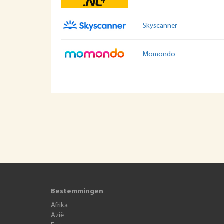
Skyscanner
Momondo
Bestemmingen
Afrika
Azië