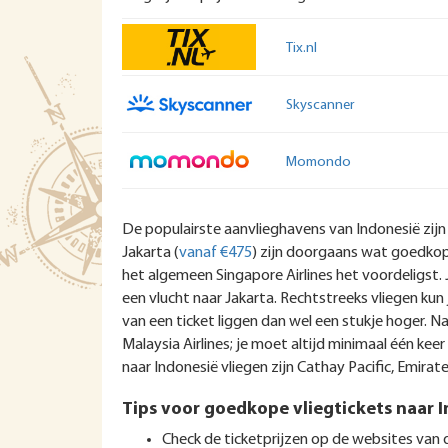
Tix.nl
Skyscanner
Momondo
De populairste aanvlieghavens van Indonesië zijn
Jakarta (
vanaf €475
) zijn doorgaans wat goedkope
het algemeen Singapore Airlines het voordeligst. 
een vlucht naar Jakarta. Rechtstreeks vliegen ku
van een ticket liggen dan wel een stukje hoger. N
Malaysia Airlines; je moet altijd minimaal één k
naar Indonesië vliegen zijn Cathay Pacific, Emirate
Tips voor goedkope vliegtickets naar 
Check de ticketprijzen op de websites van de