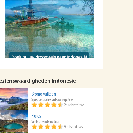
ezienswaardigheden Indonesië
Bromo vulkaan
Spectaculaire vulkaan op Java
24 reisreviews
Flores
Verbluffende natuur
9 reisreviews