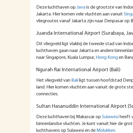
Deze luchthaven op
Java
is de grootste van Indon
Jakarta. Hier komen vele vluchten aan vanuit
Sing
vliegroutes vanaf Jakarta zijn naar Denpasar op B
Juanda International Airport (Surabaya, Ja
Dit vliegveld ligt vlakbij de tweede stad van In
luchthaven gaan naar Jakarta en andere binnenla
naar Singapore, Kuala Lumpur,
Hong Kong
en Ban
Ngurah Rai International Airport (Bali)
Het vliegveld van
Bali
ligt tussen hoofdstad Denpa
land. Hier komen vluchten aan vanuit de grote ste
connecties.
Sultan Hasanuddin International Airport (S
Deze luchthaven bij Makassar op
Sulawesi
heeft w
binnenlandse vluchten. Je kunt vanuit hier de gro
luchthavens op Sulawesi en de
Molukken
.