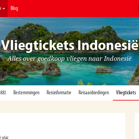
n
Blog
Vliegtickets Indonesië
Alles over goedkoop vliegen naar Indonesië
188)
Bestemmingen
Reisinformatie
Reisaanbiedingen
Vliegtickets
 via: