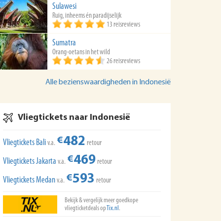
Sulawesi
Ruig, inheems én paradijselijk
13 reisreviews
Sumatra
Orang-oetans in het wild
26 reisreviews
Alle bezienswaardigheden in Indonesië
Vliegtickets naar Indonesië
482
€
Vliegtickets Bali
v.a.
retour
469
€
Vliegtickets Jakarta
v.a.
retour
593
€
Vliegtickets Medan
v.a.
retour
Bekijk & vergelijk meer goedkope
vliegticketdeals op
Tix.nl
.