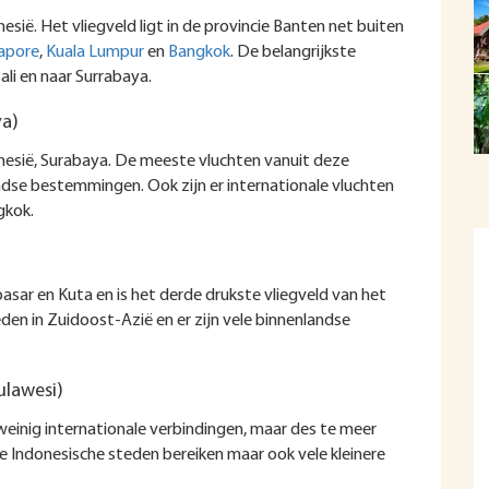
esië. Het vliegveld ligt in de provincie Banten net buiten
apore
,
Kuala Lumpur
en
Bangkok
. De belangrijkste
ali en naar Surrabaya.
va)
donesië, Surabaya. De meeste vluchten vanuit deze
ndse bestemmingen. Ook zijn er internationale vluchten
gkok.
sar en Kuta en is het derde drukste vliegveld van het
den in Zuidoost-Azië en er zijn vele binnenlandse
ulawesi)
einig internationale verbindingen, maar des te meer
te Indonesische steden bereiken maar ook vele kleinere