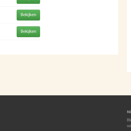
Bekijken
Bekijken
N
Bl
re