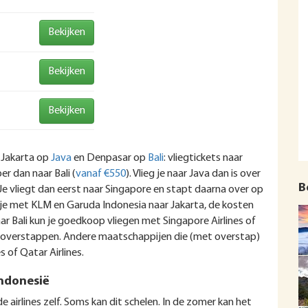
Bekijken
Bekijken
Bekijken
 Jakarta op
Java
en Denpasar op
Bali
: vliegtickets naar
r dan naar Bali (
vanaf €550
). Vlieg je naar Java dan is over
B
Je vliegt dan eerst naar Singapore en stapt daarna over op
n je met KLM en Garuda Indonesia naar Jakarta, de kosten
aar Bali kun je goedkoop vliegen met Singapore Airlines of
eer overstappen. Andere maatschappijen die (met overstap)
s of Qatar Airlines.
Indonesië
 airlines zelf. Soms kan dit schelen. In de zomer kan het