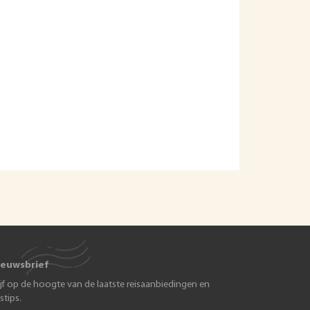
ieuwsbrief
ijf op de hoogte van de laatste reisaanbiedingen en
istips.