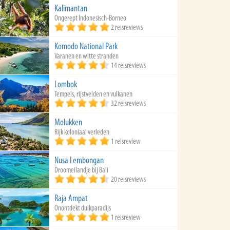
Kalimantan
Ongerept Indonesisch-Borneo
2 reisreviews
Komodo National Park
Varanen en witte stranden
14 reisreviews
Lombok
Tempels, rijstvelden en vulkanen
32 reisreviews
Molukken
Rijk koloniaal verleden
1 reisreview
Nusa Lembongan
Droomeilandje bij Bali
20 reisreviews
Raja Ampat
Onontdekt duikparadijs
1 reisreview