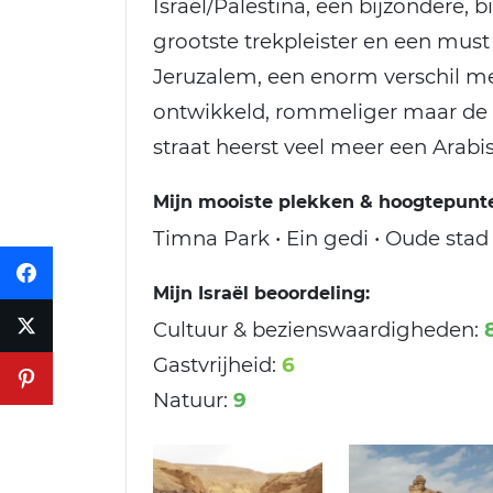
Israël/Palestina, een bijzondere, b
grootste trekpleister en een must
Jeruzalem, een enorm verschil m
ontwikkeld, rommeliger maar de Pa
straat heerst veel meer een Arabi
Mijn mooiste plekken & hoogtepunten
Timna Park • Ein gedi • Oude sta
Mijn Israël beoordeling:
Cultuur & bezienswaardigheden:
Gastvrijheid:
6
Natuur:
9