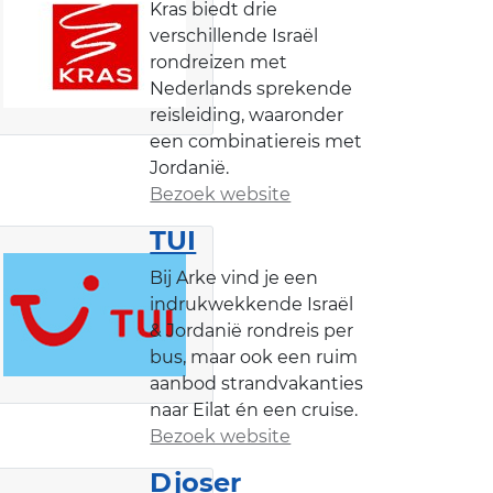
Kras biedt drie
verschillende Israël
rondreizen met
Nederlands sprekende
reisleiding, waaronder
een combinatiereis met
Jordanië.
Bezoek website
TUI
Bij Arke vind je een
indrukwekkende Israël
& Jordanië rondreis per
bus, maar ook een ruim
aanbod strandvakanties
naar Eilat én een cruise.
Bezoek website
Djoser