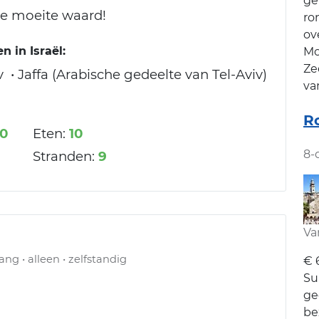
ge
de moeite waard!
ro
ov
 in Israël:
Mo
Ze
 • Jaffa (Arabische gedeelte van Tel-Aviv)
va
R
10
Eten:
10
8-
Stranden:
9
Va
ang • alleen • zelfstandig
€ 
Su
ge
be