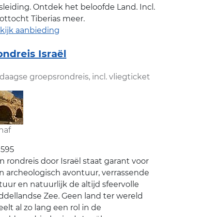
isleiding. Ontdek het beloofde Land. Incl.
ottocht Tiberias meer.
kijk aanbieding
ndreis Israël
-daagse groepsrondreis, incl. vliegticket
naf
1595
n rondreis door Israël staat garant voor
n archeologisch avontuur, verrassende
tuur en natuurlijk de altijd sfeervolle
ddellandse Zee. Geen land ter wereld
eelt al zo lang een rol in de