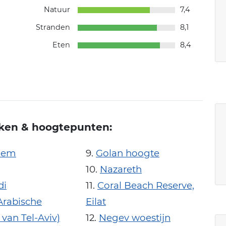
Natuur
7,4
Stranden
8,1
Eten
8,4
ken & hoogtepunten:
alem
Golan hoogte
Nazareth
di
Coral Beach Reserve,
(Arabische
Eilat
 van Tel-Aviv)
Negev woestijn