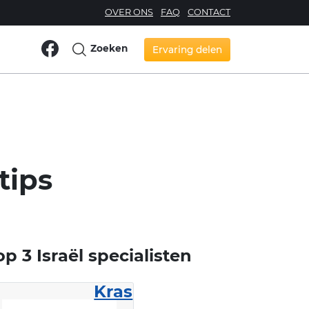
OVER ONS
FAQ
CONTACT
Zoeken
Ervaring delen
tips
op 3 Israël specialisten
Kras