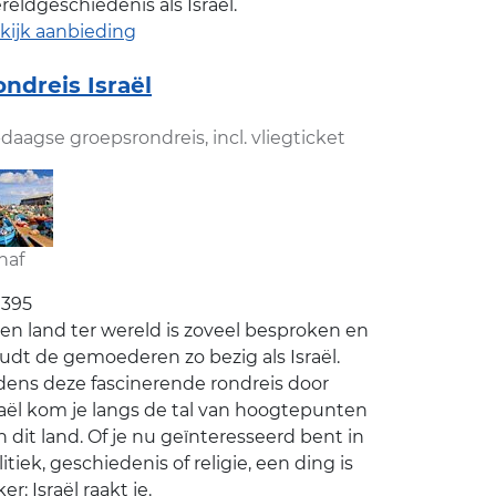
reldgeschiedenis als Israël.
kijk aanbieding
ndreis Israël
-daagse groepsrondreis, incl. vliegticket
naf
1395
en land ter wereld is zoveel besproken en
udt de gemoederen zo bezig als Israël.
jdens deze fascinerende rondreis door
raël kom je langs de tal van hoogtepunten
n dit land. Of je nu geïnteresseerd bent in
litiek, geschiedenis of religie, een ding is
er: Israël raakt je.