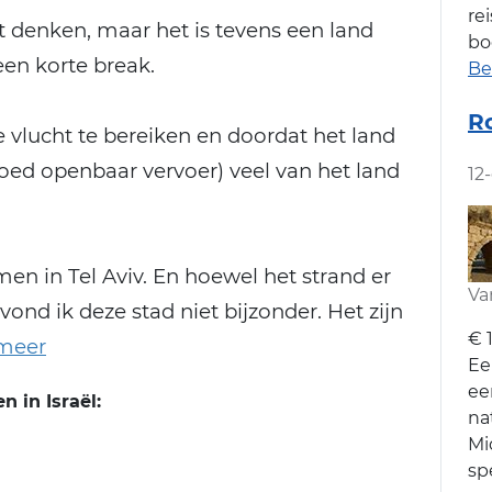
re
het denken, maar het is tevens een land
bo
een korte break.
Be
Ro
te vlucht te bereiken en doordat het land
oed openbaar vervoer) veel van het land
12
 in Tel Aviv. En hoewel het strand er
Va
 vond ik deze stad niet bijzonder. Het zijn
€ 
Ee
ee
 in Israël:
na
Mi
sp