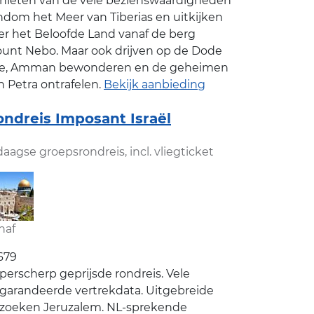
nieten van de vele bezienswaardigheden
ndom het Meer van Tiberias en uitkijken
er het Beloofde Land vanaf de berg
unt Nebo. Maar ook drijven op de Dode
e, Amman bewonderen en de geheimen
n Petra ontrafelen.
Bekijk aanbieding
ondreis Imposant Israël
daagse groepsrondreis, incl. vliegticket
naf
679
perscherp geprijsde rondreis. Vele
garandeerde vertrekdata. Uitgebreide
zoeken Jeruzalem. NL-sprekende