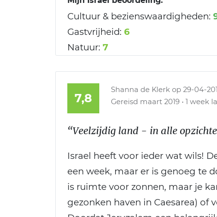
Mijn Israël beoordeling:
Cultuur & bezienswaardigheden:
Gastvrijheid:
6
Natuur:
7
Shanna de Klerk
op 29-04-20
7,8
Gereisd maart 2019 • 1 week l
“Veelzijdig land - in alle opzicht
Israel heeft voor ieder wat wils! 
een week, maar er is genoeg te d
is ruimte voor zonnen, maar je k
gezonken haven in Caesarea) of v