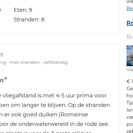
we
Be
9
Eten:
9
Stranden:
8
Ro
10
19
ang • met vrienden • zelfstandig
Va
en”
€ 
Ge
De vliegafstand is met 4-5 uur prima voor
ho
Ti
oen om langer te blijven. Op de stranden
Is
an er ook goed duiken (Romeinse
va
oor de onderwaterwereld in de rode zee.
po
zek