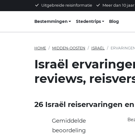
Uitgebreide reisinformatie
Meer dan 10 jaar
Bestemmingen
Stedentrips
Blog
HOME
MIDDEN-OOSTEN
ISRAËL
ERVARINGE
Israël ervaringe
reviews, reisver
26 Israël reiservaringen en
Be
Gemiddelde
beoordeling