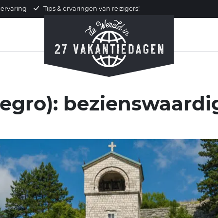
 ervaring
Tips & ervaringen van reizigers!
egro): bezienswaardi