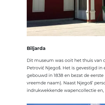
Biljarda
Dit museum was ooit het thuis van d
Petrović Njegoš. Het is gevestigd in
gebouwd in 1838 en bezat de eerste b
vreemde naam). Naast Njegoš’ perso
indrukwekkende wapencollectie en, ui