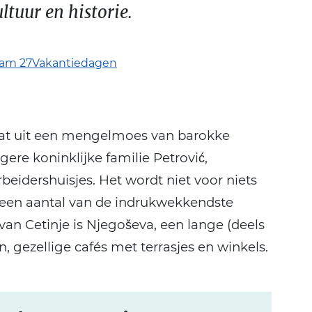
tuur en historie.
am 27Vakantiedagen
aat uit een mengelmoes van barokke
ere koninklijke familie Petrović,
eidershuisjes. Het wordt niet voor niets
 een aantal van de indrukwekkendste
an Cetinje is Njegoševa, een lange (deels
, gezellige cafés met terrasjes en winkels.