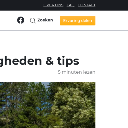
OVER ONS
FAQ
CONTACT
Zoeken
Ervaring delen
gheden & tips
5 minuten lezen