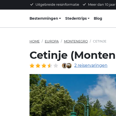
Uitgebreide reisinformatie
Meer dan 10 jaar
Bestemmingen
Stedentrips
Blog
HOME
EUROPA
MONTENEGRO
CETINJE
Cetinje (Monten
2 reiservaringen