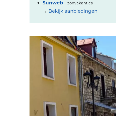
Sunweb
– zonvakanties
→
Bekijk aanbiedingen