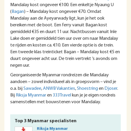
Mandalay kost ongeveer €100. Een enkeltje Nyaung U
(
Bagan
) – Mandalay kost ongeveer €70. Omdat
Mandalay aan de Ayeyarwady ligt, kun je het ook
bereiken met de boot. Een ferry vanuit Bagan kost
gemiddeld €35 en duurt 11 uur. Nachtbussen vanuit Inle
Lake doen er gemiddeld tien uur over om naar Mandalay
te rijden en kosten ca. €10. Een vierde optie is de trein.
Een tweede klas treinticket Bagan – Mandalay kost €5 en
duurt ongeveer acht uur. De trein vertrekt ’s avonds om
negen uur.
Georganiseerde Myanmar rondreizen die Mandalay
aandoen – zowel individueel als in groepsvorm – vind je
o.a. bij
Sawadee
,
ANWB Vakanties
,
Shoestring
en
Djoser
.
Bij
Riksja Myanmar
en
333Travel
kun je je eigen rondreis
samenstellen met bouwstenen voor Mandalay.
Top 3 Myanmar specialisten
Riksja Myanmar