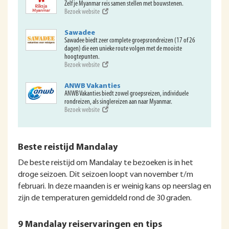
Zelf je Myanmar reis samen stellen met bouwstenen.
Bezoek website
Sawadee
Sawadee biedt zeer complete groepsrondreizen (17 of 26
dagen) die een unieke route volgen met de mooiste
hoogtepunten.
Bezoek website
ANWB Vakanties
ANWB Vakanties biedt zowel groepsreizen, individuele
rondreizen, als singlereizen aan naar Myanmar.
Bezoek website
Beste reistijd Mandalay
De beste reistijd om Mandalay te bezoeken is in het
droge seizoen. Dit seizoen loopt van november t/m
februari. In deze maanden is er weinig kans op neerslag en
zijn de temperaturen gemiddeld rond de 30 graden.
9 Mandalay reiservaringen en tips