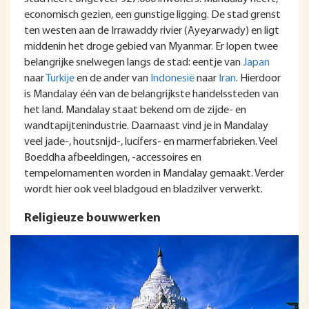
economisch gezien, een gunstige ligging. De stad grenst
ten westen aan de Irrawaddy rivier (Ayeyarwady) en ligt
middenin het droge gebied van Myanmar. Er lopen twee
belangrijke snelwegen langs de stad: eentje van
Japan
naar
Turkije
en de ander van
Indonesië
naar
Iran
. Hierdoor
is Mandalay één van de belangrijkste handelssteden van
het land. Mandalay staat bekend om de zijde- en
wandtapijtenindustrie. Daarnaast vind je in Mandalay
veel jade-, houtsnijd-, lucifers- en marmerfabrieken. Veel
Boeddha afbeeldingen, -accessoires en
tempelornamenten worden in Mandalay gemaakt. Verder
wordt hier ook veel bladgoud en bladzilver verwerkt.
Religieuze bouwwerken