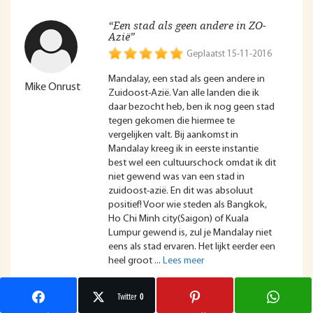
“Een stad als geen andere in ZO-
Azië”
Geplaatst 15-11-2016
Mandalay, een stad als geen andere in
Mike Onrust
Zuidoost-Azië. Van alle landen die ik
daar bezocht heb, ben ik nog geen stad
tegen gekomen die hiermee te
vergelijken valt. Bij aankomst in
Mandalay kreeg ik in eerste instantie
best wel een cultuurschock omdat ik dit
niet gewend was van een stad in
zuidoost-azië. En dit was absoluut
positief! Voor wie steden als Bangkok,
Ho Chi Minh city(Saigon) of Kuala
Lumpur gewend is, zul je Mandalay niet
eens als stad ervaren. Het lijkt eerder een
heel groot
Twitter
0