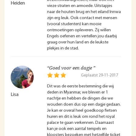
Heiden
vieze straten en armoede. Uitstapjes
naar de houten brug en het eiland Innwa
zijn erg leuk. Ook contact met mensen
(vooral studenten) kan mooie
ontmoetingen opleveren. Zij willen
Engels oefenen en vertellen jou daarbij
graag over hun land en de leukste
plekjes in de stad.
“Goed voor een dagje ”
Geplaatst 29-11-2017
Dit was de eerste bestemming die wij
deden in Myanmar, we bleven er 1
Lisa
nachtje en hebben de dingen die we
wouden doen dus op een dagje gedaan.
Je kan er overal heel goedkoop fietsen
huren en dit is leuk om rond het royal
palace te gaan verkennen. Daarnaast
kan je ook een aantal tempels en
kloosters bezoeken met hetzelfde ticket