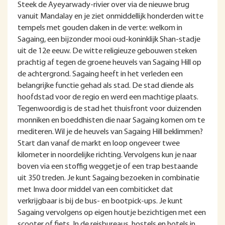
Steek de Ayeyarwady-rivier over via de nieuwe brug
vanuit Mandalay en je ziet onmiddellijk honderden witte
tempels met gouden daken in de verte: welkom in
Sagaing, een bijzonder mooi oud-koninklijk Shan-stadje
uit de 12e eeuw. De witte religieuze gebouwen steken
prachtig af tegen de groene heuvels van Sagaing Hill op
de achtergrond. Sagaing heeft in het verleden een
belangrijke functie gehad als stad. De stad diende als
hoofdstad voor de regio en werd een machtige plaats.
Tegenwoordig is de stad het thuisfront voor duizenden
monniken en boeddhisten die naar Sagaing komen om te
mediteren. Wil je de heuvels van Sagaing Hill beklimmen?
Start dan vanaf de markt en loop ongeveer twee
kilometer in noordelijke richting. Vervolgens kun je naar
boven via een stoffig weggetje of een trap bestaande
uit 350 treden. Je kunt Sagaing bezoeken in combinatie
met Inwa door middel van een combiticket dat
verkrijgbaar is bij de bus- en bootpick-ups. Je kunt
Sagaing vervolgens op eigen houtje bezichtigen met een
scooter of fiets. In de reisbureaus, hostels en hotels in