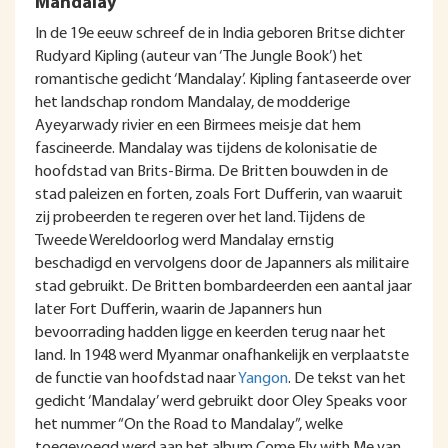
Mandalay
In de 19e eeuw schreef de in India geboren Britse dichter
Rudyard Kipling (auteur van ‘The Jungle Book’) het
romantische gedicht ‘Mandalay’. Kipling fantaseerde over
het landschap rondom Mandalay, de modderige
Ayeyarwady rivier en een Birmees meisje dat hem
fascineerde. Mandalay was tijdens de kolonisatie de
hoofdstad van Brits-Birma. De Britten bouwden in de
stad paleizen en forten, zoals Fort Dufferin, van waaruit
zij probeerden te regeren over het land. Tijdens de
Tweede Wereldoorlog werd Mandalay ernstig
beschadigd en vervolgens door de Japanners als militaire
stad gebruikt. De Britten bombardeerden een aantal jaar
later Fort Dufferin, waarin de Japanners hun
bevoorrading hadden ligge en keerden terug naar het
land. In 1948 werd Myanmar onafhankelijk en verplaatste
de functie van hoofdstad naar
Yangon
. De tekst van het
gedicht ‘Mandalay’ werd gebruikt door Oley Speaks voor
het nummer “On the Road to Mandalay”, welke