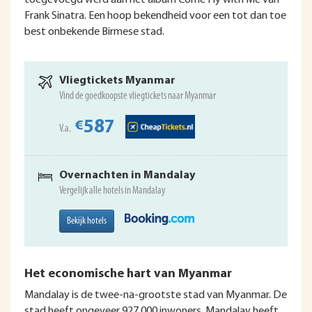
toegevoegd werd aan het album Come Fly with Me van
Frank Sinatra. Een hoop bekendheid voor een tot dan toe
best onbekende Birmese stad.
Vliegtickets Myanmar
Vind de goedkoopste vliegtickets naar Myanmar
587
€
V.a.
Overnachten in Mandalay
Vergelijk alle hotels in Mandalay
Bekijk hotels
Het economische hart van Myanmar
Mandalay is de twee-na-grootste stad van Myanmar. De
stad heeft ongeveer 927.000 inwoners. Mandalay heeft,