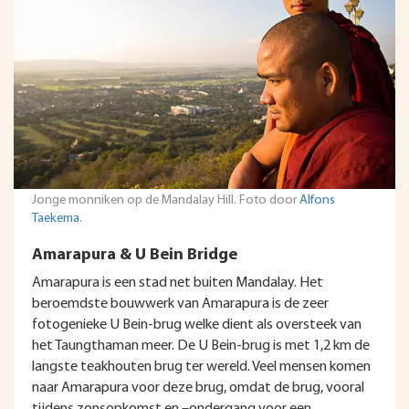
Jonge monniken op de Mandalay Hill. Foto door
Alfons
Taekema
.
Amarapura & U Bein Bridge
Amarapura is een stad net buiten Mandalay. Het
beroemdste bouwwerk van Amarapura is de zeer
fotogenieke U Bein-brug welke dient als oversteek van
het Taungthaman meer. De U Bein-brug is met 1,2 km de
langste teakhouten brug ter wereld. Veel mensen komen
naar Amarapura voor deze brug, omdat de brug, vooral
tijdens zonsopkomst en –ondergang voor een