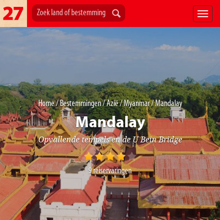
Home
/
Bestemmingen
/
Azië
/
Myanmar
/ Mandalay
Mandalay
Opvallende tempels en de U Bein Bridge
9
reiservaringen