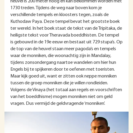
heuvel is 200 meter hoog en kan beklommen worden met
1730 treden. Tijdens de weg naar boven kom je
verschillende tempels en kloosters tegen, zoals de
Kuthodaw Paya. Deze tempel bevat het grootste boek
ter wereld. In het boek staat de tekst van de Tripitaka, de
heiligste tekst voor Theravada boeddhisten. De tempel
is gebouwd in de 19e eeuw en bestaat uit 729 stupa’s. Op
de top van de heuvel staan meer pagoda’s en tempels
waar de monniken, die woonachtig zijn in Mandalay,
tijdens zonsondergang naartoe wandelen om hier hun
Engels bij te spijkeren door te oefenen met toeristen.
Maar kijk goed uit, want er zitten ook neppe monniken
tussen de groep monniken die je willen rondleiden.
Volgens de Vinaya (het totaal aan regels en voorschriften
van het boeddhisme) mogen monniken niet om geld
vragen. Dus vermijd de geldvragende ‘monniken’.