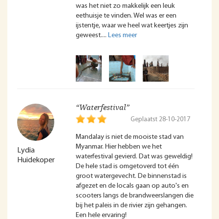
was het niet zo makkelijk een leuk
eethuisje te vinden. Wel was er een
ijstentje, waar we heel wat keertjes zijn
geweest.
“Waterfestival”
Geplaatst 28-10-2017
Mandalay is niet de mooiste stad van
Myanmar. Hier hebben we het
Lydia
waterfestival gevierd. Dat was geweldig!
Huidekoper
De hele stad is omgetoverd tot één
groot watergevecht. De binnenstad is
afgezet en de locals gaan op auto's en
scooters langs de brandweerslangen die
bij het paleis in de rivier zijn gehangen.
Een hele ervaring!