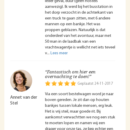
ieder geval, duur (geen hostels
aanwezig). Ik werd bij het busstation in
het dorp verzocht in de achterkant van
een truck te gaan zitten, met 6 andere
mannen op een bankje. Het was
proppen geblazen. Natuurlijk is dat
onderdeel van het avontuur, maar met
50 man in de laadbak van een
vrachtwagentje is wellicht net iets teveel
v
“Fantastisch om hier een
overnachting te doen!”
Geplaatst 24-11-2017
Via een soort bestelwagen word je naar
Annet van der
boven gereden. Je zit dan op houten
Stel
bankjes tussen lokale mensen, erg leuk.
Het is vrij steil, maar goede rit. Bij
aankomst verwachtten we nog een stuk
te moeten lopen en namen wij een
drager voor onze tas, ze liep echter een