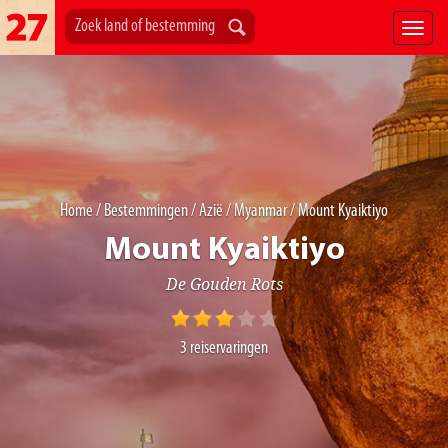
Home
/
Bestemmingen
/
Azië
/
Myanmar
/ Mount Kyaiktiyo
Mount Kyaiktiyo
De Gouden Rots
3
reiservaringen