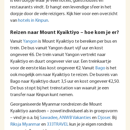
is een dorpje waar je veel hotels, guesthouses en
restaurants vindt. Er hangt een levendige sfeer in het
dorpje door de vele reizigers. Kijk hier voor een overzicht
van
hotels in Kinpun
.
Reizen naar Mount Kyaiktiyo – hoe kom je er?
Vanuit
Yangon
is Mount Kyaiktiyo te bereiken per bus en
trein. De bus vanuit Yangon duurt vijf uur en kost
ongeveer €6. De trein vanuit Yangon vertrekt naar
Kyaiktiyo en duurt ongeveer vier uur. Een treinkaartje
voor de eerste klas kost ongeveer €2. Vanuit
Bago
is het
ook mogelijk om naar Kyaiktiyo te reizen. De busreis van
Bago naar Kyaiktiyo duurt 3,5 uur en kost ongeveer €2,50.
De bus stopt bij het treinstation van waaruit je een
transfer naar Kinpun kunt nemen.
Georganiseerde Myanmar rondreizen die Mount
Kyaiktiyo aandoen – zowel individueel als in groepsvorm
– vind je o.a. bij
Sawadee
,
ANWB Vakanties
en
Djoser
. Bij
Riksja Myanmar
en
333TRAVEL
kun je je eigen rondreis