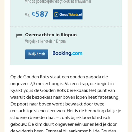
Vind de goedkoopste vliegtickets naar Myanmar
587
€
V.a.
Overnachten in Kinpun
Vergelijk alle hotels in Kinpun
Bekijk hotels
Op de Gouden Rots staat een gouden pagoda die
ongeveer 7,3 meter hoog is. Via een trap, die begint in
Kyaiktiyo, is de Gouden Rots bereikbaar. Het punt van
waaruit de bezoekers naar boven lopen heet Yatetaung.
De poort naar boven wordt bewaakt door twee
reusachtige stenen leeuwen. Het is de bedoeling dat je je
schoenen beneden laat – zoals bij elk boeddhistisch
gebouw. De klim duurt ongeveer één uur en leid je door
de wildernis heen. Eenmaal bij aankomst bij de Gouden