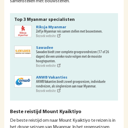
samenstellen met bouwstenen.
Top 3 Myanmar specialisten
Riksja Myanmar
Zelf je Myanmar reis samen stellen met bouwstenen.
Bezoek website
Sawadee
Sawadee biedt zeer complete groepsrondreizen (17 of 26
dagen) die een unieke route volgen met de mooiste
hoogtepunten.
Bezoek website
ANWB Vakanties
ANWB Vakanties biedt zowel groepsreizen, individuele
rondreizen, als singlereizen aan naar Myanmar.
Bezoek website
Beste reistijd Mount Kyaiktiyo
De beste reistijd om naar Mount Kyaiktiyo te reizen is in
het droge seizoen van Myanmar. In het regenseizoen