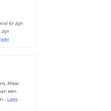
s! Er zijn
 zijn
meer
ans. Maar
eaan een
m...
Lees