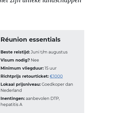
 met zijn unieke landschappen
Réunion essentials
Beste reistijd:
Juni t/m augustus
Visum nodig?
Nee
Minimum vliegduur:
15 uur
Richtprijs retourticket:
€1000
Lokaal prijsniveau:
Goedkoper dan
Nederland
Inentingen:
aanbevolen DTP,
hepatitis A