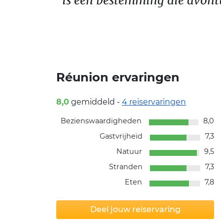
is een bestemming die avontu
Réunion ervaringen
8,0
gemiddeld -
4
reiservaringen
Bezienswaardigheden
8,0
Gastvrijheid
7,3
Natuur
9,5
Stranden
7,3
Eten
7,8
Deel jouw reiservaring