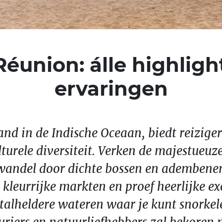
éunion: álle highlights
ervaringen
and in de Indische Oceaan, biedt reizig
turele diversiteit. Verken de majestueuz
n wandel door dichte bossen en adembene
 kleurrijke markten en proef heerlijke e
stalheldere wateren waar je kunt snorkel