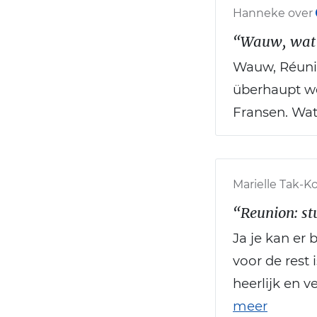
Hanneke over
“Wauw, wat 
Wauw, Réunio
überhaupt we
Fransen. Wat
Marielle Tak-Ko
“Reunion: st
Ja je kan er
voor de rest
heerlijk en 
meer