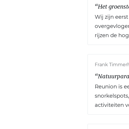
“Het groenst
Wij zijn eers
overgevlogen
rijzen de ho
Frank Timmerh
“Natuurpara
Reunion is e
snorkelspots
activiteiten v