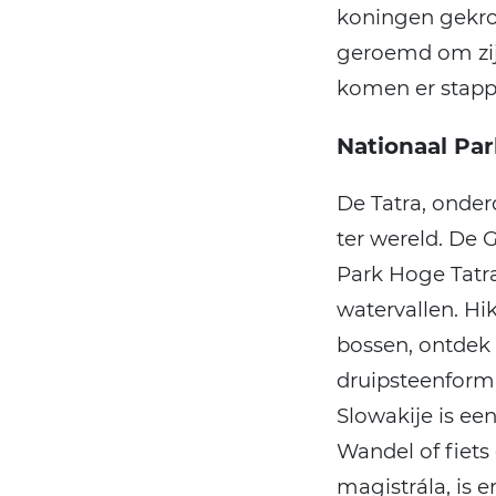
koningen gekroo
geroemd om zij
komen er stapp
Nationaal Pa
De Tatra, onder
ter wereld. De 
Park Hoge Tatra
watervallen. Hi
bossen, ontdek 
druipsteenform
Slowakije is ee
Wandel of fiets
magistrála, is 