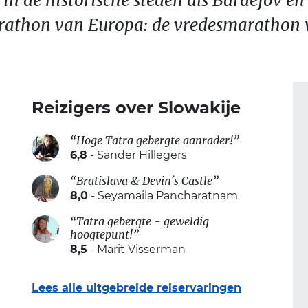
 in de historische steden als Bardejov en
rathon van Europa: de vredesmarathon v
Reizigers over Slowakije
“Hoge Tatra gebergte aanrader!”
6,8
- Sander Hillegers
“Bratislava & Devin´s Castle”
8,0
- Seyamaila Pancharatnam
“Tatra gebergte - geweldig
hoogtepunt!”
8,5
- Marit Visserman
Lees alle uitgebreide reiservaringen