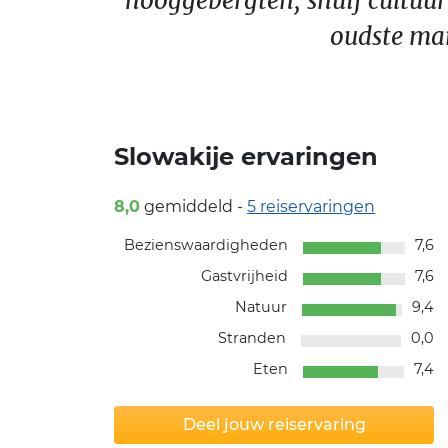
hooggebergten, snuif cultuur
oudste ma
Slowakije ervaringen
8,0
gemiddeld -
5
reiservaringen
Bezienswaardigheden
7,6
Gastvrijheid
7,6
Natuur
9,4
Stranden
0,0
Eten
7,4
Deel jouw reiservaring