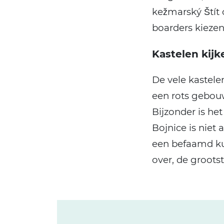
kežmarský Štít 
boarders kiezen
Kastelen kijk
De vele kastele
een rots gebouw
Bijzonder is he
Bojnice is niet
een befaamd kuu
over, de groots