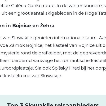
of de Galéria Ganku route. In de winter kunnen sk
 uit een groot aantal skigebieden in de Hoge Tatr
en in Bojnice en Žehra
n van Slowakije genieten internationale faam. Aan
de Zámok Bojnice, het kasteel van Bojnice uit d
t mysterie rond de grafkelder, met de gegraveer
 alleen beroemd vanwege het romantische kasteel
roordplaatsje. Sla ook Spišský Hrad bij het dorp
te kasteelruïne van Slowakije.
Top 3 Slowakije reisaanbieders