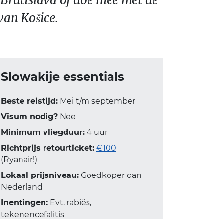
 Bratislava of doe mee met de
an Košice.
Slowakije essentials
Beste reistijd:
Mei t/m september
Visum nodig?
Nee
Minimum vliegduur:
4 uur
Richtprijs retourticket:
€100
(Ryanair!)
Lokaal prijsniveau:
Goedkoper dan
Nederland
Inentingen:
Evt. rabiës,
tekenencefalitis