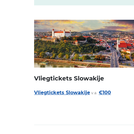
Vliegtickets Slowakije
Vliegtickets Slowakije
€100
v.a.