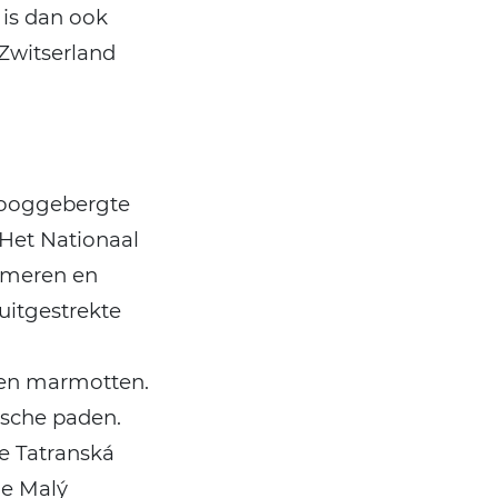
 is dan ook
Zwitserland
 hooggebergte
 Het Nationaal
rgmeren en
uitgestrekte
 en marmotten.
ische paden.
de Tatranská
de Malý