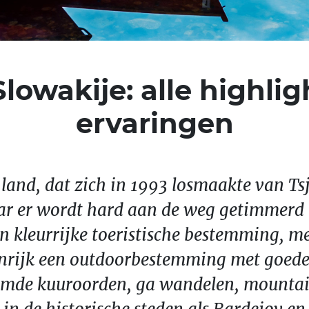
owakije: alle highligh
ervaringen
g land, dat zich in 1993 losmaakte van Ts
r er wordt hard aan de weg getimmerd in
n kleurrijke toeristische bestemming, m
stenrijk een outdoorbestemming met goed
emde kuuroorden, ga wandelen, mountai