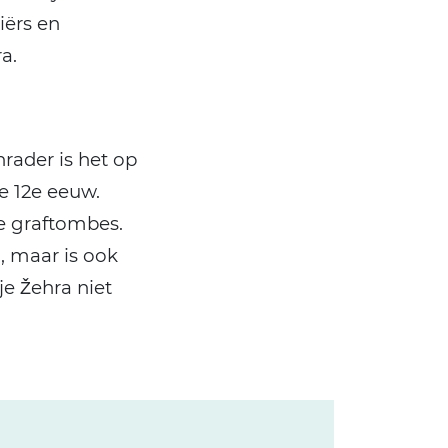
iërs en
a.
rader is het op
e 12e eeuw.
de graftombes.
, maar is ook
je Žehra niet