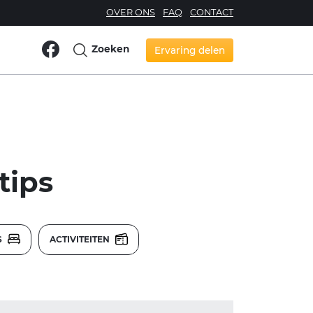
OVER ONS
FAQ
CONTACT
Zoeken
Ervaring delen
tips
S
ACTIVITEITEN