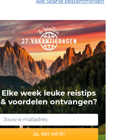
Alle Spanje bestemmingen
Elke week leuke reistips
& voordelen ontvangen?
Ja, dat wil ik!