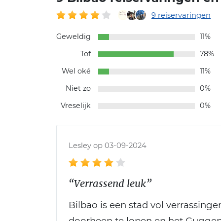
9 reiservaringen
Geweldig
11%
Tof
78%
Wel oké
11%
Niet zo
0%
Vreselijk
0%
Lesley op 03-09-2024
“Verrassend leuk”
Bilbao is een stad vol verrassing
doorheen te lopen en het Gugge