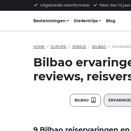
Uitgebreide reisinformatie
Meer dan 10 jaar
Bestemmingen
Stedentrips
Blog
HOME
EUROPA
SPANJE
BILBAO
ERVARIN
Bilbao ervaring
reviews, reisver
BILBAO
ERVARING
9 Bilbao reiservaringen en