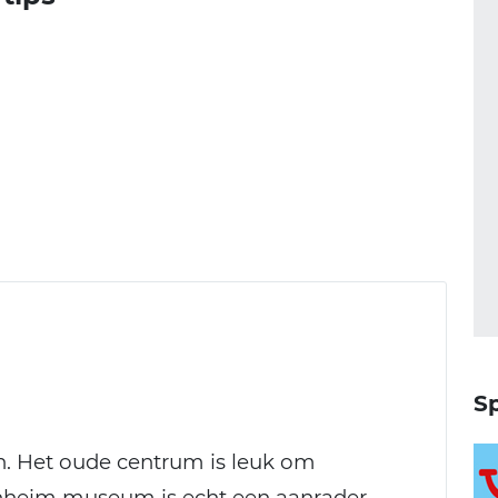
Sp
en. Het oude centrum is leuk om
nheim museum is echt een aanrader.