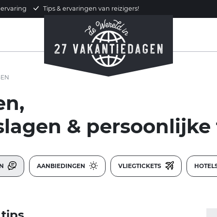
 ervaring
Tips & ervaringen van reizigers!
GEN
en,
slagen & persoonlijke 
EN
AANBIEDINGEN
VLIEGTICKETS
HOTEL
 tips