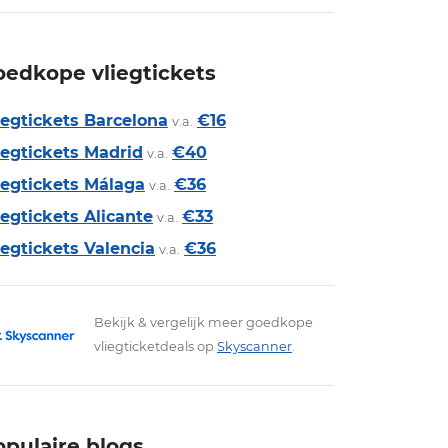
oedkope vliegtickets
iegtickets Barcelona
€16
v.a.
iegtickets Madrid
€40
v.a.
iegtickets Málaga
€36
v.a.
iegtickets Alicante
€33
v.a.
iegtickets Valencia
€36
v.a.
Bekijk & vergelijk meer goedkope
vliegticketdeals op
Skyscanner
.
opulaire blogs