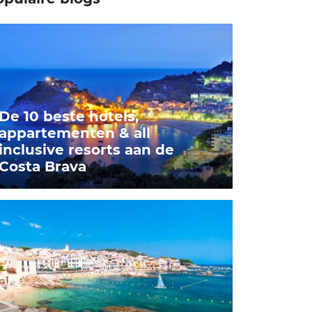
De 10 beste hotels,
appartementen & all
inclusive resorts aan de
Costa Brava