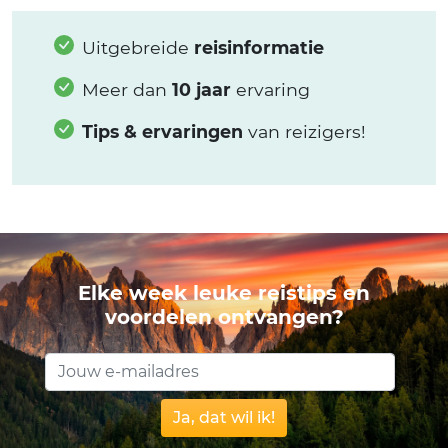
Uitgebreide
reisinformatie
Meer dan
10 jaar
ervaring
Tips & ervaringen
van reizigers!
Elke week leuke reistips en
voordelen ontvangen?
Ja, dat wil ik!