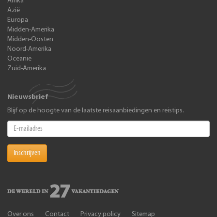
Afrika
Azië
Europa
Midden-Amerika
Midden-Oosten
Noord-Amerika
Oceanië
Zuid-Amerika
Nieuwsbrief
Blijf op de hoogte van de laatste reisaanbiedingen en reistips.
Inschrijven
Over ons
Contact
Privacy policy
Sitemap