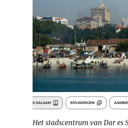
DAR ES SALAAM
ERVARINGEN
AANBI
Het stadscentrum van Dar es S