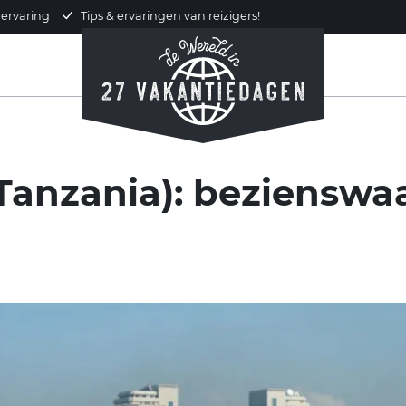
 ervaring
Tips & ervaringen van reizigers!
Tanzania): bezienswa