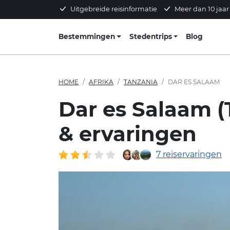
Uitgebreide reisinformatie
Meer dan 10 jaar
Bestemmingen
Stedentrips
Blog
HOME
AFRIKA
TANZANIA
DAR ES SALAAM
Dar es Salaam (
& ervaringen
7 reiservaringen