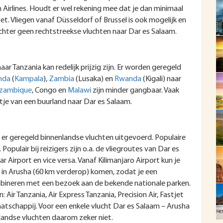
 Airlines. Houdt er wel rekening mee dat je dan minimaal
t. Vliegen vanaf Düsseldorf of Brussel is ook mogelijk en
echter geen rechtstreekse vluchten naar Dar es Salaam.
ar Tanzania kan redelijk prijzig zijn. Er worden geregeld
nda
(
Kampala
),
Zambia
(Lusaka) en
Rwanda
(Kigali) naar
zambique
, Congo en
Malawi
zijn minder gangbaar. Vaak
tje van een buurland naar Dar es Salaam.
er geregeld binnenlandse vluchten uitgevoerd. Populaire
Populair bij reizigers zijn o.a. de vliegroutes van Dar es
r Airport en vice versa. Vanaf Kilimanjaro Airport kun je
xi in Arusha (60 km verderop) komen, zodat je een
mbineren met een bezoek aan de bekende nationale parken.
Air Tanzania, Air Express Tanzania, Precision Air, Fastjet
atschappij. Voor een enkele vlucht Dar es Salaam – Arusha
landse vluchten daarom zeker niet.