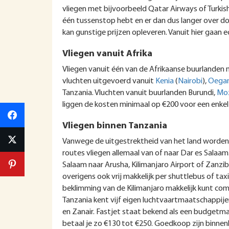
vliegen met bijvoorbeeld Qatar Airways of Turkish
één tussenstop hebt en er dan dus langer over doe
kan gunstige prijzen opleveren. Vanuit hier gaan 
Vliegen vanuit Afrika
Vliegen vanuit één van de Afrikaanse buurlanden na
vluchten uitgevoerd vanuit
Kenia
(
Nairobi
),
Oega
Tanzania. Vluchten vanuit buurlanden Burundi,
Mo
liggen de kosten minimaal op €200 voor een enkel
Vliegen binnen Tanzania
Vanwege de uitgestrektheid van het land worden 
routes vliegen allemaal van of naar Dar es Salaam. 
Salaam naar Arusha, Kilimanjaro Airport of Zanziba
overigens ook vrij makkelijk per shuttlebus of ta
beklimming van de Kilimanjaro makkelijk kunt co
Tanzania kent vijf eigen luchtvaartmaatschappijen: 
en Zanair. Fastjet staat bekend als een budgetma
betaal je zo €130 tot €250. Goedkoop zijn binnen