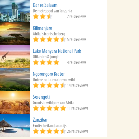
Dar es Salaam
Dé metropool van Tanzania
7 reisreviews
Kilimanjaro
Afrika’s iconische berg
5 reisreviews
Lake Manyara National Park
Olifanten & jungle
4 reisreviews
Ngorongoro Krater
Unieke natuurkrater vol wild
14 reisreviews
Serengeti
Grootste wildpark van Afrika
11 reisreviews
Zanzibar
Exotisch eilandparadijs
26 reisreviews