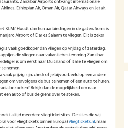
staurants. Zanzibar Airports ontvangt internationale
irlines, Ethiopian Air, Oman Air, Qatar Airways en Jetair.
 met KLM? Houdt dan hun aanbiedingen in de gaten. Soms is
imanjaro Airport of Dar es Salaam te vliegen. Dit is zeker
 is vaak goedkoper dan vliegen op vrijdag of zaterdag.
happijen die vliegen naar vakantiebestemming Zanzibar.
rdeliger is om eerst naar Duitsland of Italië te vliegen om
r te nemen.
 vaak prijzig zijn: check of je bijvoorbeeld op een andere
egen om vervolgens de bus te nemen of een auto te huren.
nzania bezoeken? Bekijk dan de mogelijkheid om naar
et een auto of bus de grens over te steken.
boekt altijd meerdere vliegticketsites. De sites die wij
ral voor vliegtickets binnen Europa)
Vliegtickets.nl
, maar