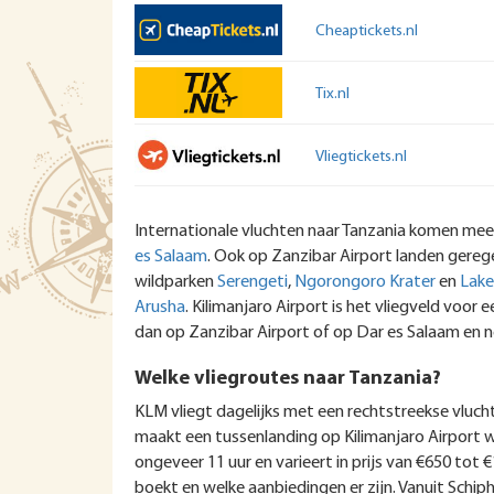
Cheaptickets.nl
Tix.nl
Vliegtickets.nl
Internationale vluchten naar Tanzania komen meest
es Salaam
. Ook op Zanzibar Airport landen gereg
wildparken
Serengeti
,
Ngorongoro Krater
en
Lake
Arusha
. Kilimanjaro Airport is het vliegveld voor
dan op Zanzibar Airport of op Dar es Salaam en n
Welke vliegroutes naar Tanzania?
KLM vliegt dagelijks met een rechtstreekse vluc
maakt een tussenlanding op Kilimanjaro Airport w
ongeveer 11 uur en varieert in prijs van €650 tot €
boekt en welke aanbiedingen er zijn. Vanuit Schip