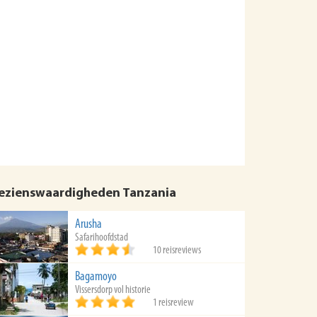
ezienswaardigheden Tanzania
Arusha
Safarihoofdstad
10 reisreviews
Bagamoyo
Vissersdorp vol historie
1 reisreview