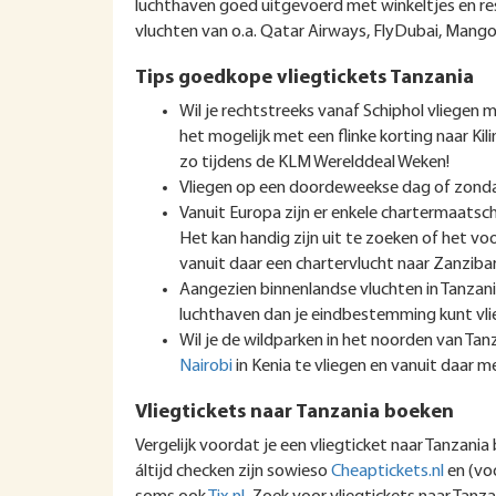
luchthaven goed uitgevoerd met winkeltjes en re
vluchten van o.a. Qatar Airways, FlyDubai, Mango A
Tips goedkope vliegtickets Tanzania
Wil je rechtstreeks vanaf Schiphol vliegen
het mogelijk met een flinke korting naar Kil
zo tijdens de KLM Werelddeal Weken!
Vliegen op een doordeweekse dag of zondag
Vanuit Europa zijn er enkele chartermaatsc
Het kan handig zijn uit te zoeken of het voo
vanuit daar een chartervlucht naar Zanziba
Aangezien binnenlandse vluchten in Tanzania
luchthaven dan je eindbestemming kunt vli
Wil je de wildparken in het noorden van Ta
Nairobi
in Kenia te vliegen en vanuit daar m
Vliegtickets naar Tanzania boeken
Vergelijk voordat je een vliegticket naar Tanzania 
áltijd checken zijn sowieso
Cheaptickets.nl
en (voo