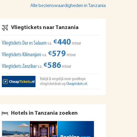
Alle bezienswaardigheden in Tanzania
Vliegtickets naar Tanzania
440
€
Vliegtickets Dar es Salaam
v.a.
retour
579
€
Vliegtickets Kilimanjaro
v.a.
retour
586
€
Vliegtickets Zanzibar
v.a.
retour
Bekijk & vergelijk meer goedkope
vliegticketdeals op
Cheaptickets.nl
.
Hotels in Tanzania zoeken