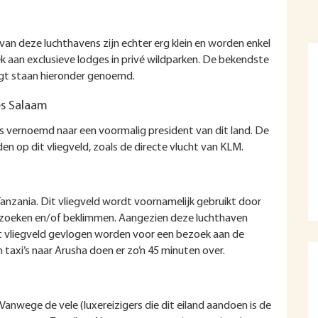
van deze luchthavens zijn echter erg klein en worden enkel
k aan exclusieve lodges in privé wildparken. De bekendste
ijgt staan hieronder genoemd.
 es Salaam
 is vernoemd naar een voormalig president van dit land. De
en op dit vliegveld, zoals de directe vlucht van KLM.
anzania. Dit vliegveld wordt voornamelijk gebruikt door
 bezoeken en/of beklimmen. Aangezien deze luchthaven
it vliegveld gevlogen worden voor een bezoek aan de
taxi’s naar Arusha doen er zo’n 45 minuten over.
 Vanwege de vele (luxereizigers die dit eiland aandoen is de