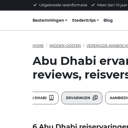
Uitgebreide reisinformatie
Meer dan 10 jaar
Bestemmingen
Stedentrips
Blog
HOME
MIDDEN-OOSTEN
VERENIGDE ARABISCH
Abu Dhabi erva
reviews, reisver
ABU DHABI
ERVARINGEN
AANBIED
6 Abu Dhabi reiservaringe