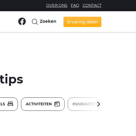
OVER ONS
FAQ
CONTACT
Zoeken
Ervaring delen
tips
ELS
ACTIVITEITEN
HUURAUTO'S