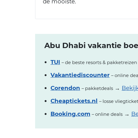
de mooiste.
Abu Dhabi vakantie boek
TUI
– de beste resorts & pakketreizen
Vakantiediscounter
– online dea
Corendon
→
Bekij
– pakketdeals
Cheaptickets.nl
– losse vliegticke
Booking.com
→
Be
– online deals