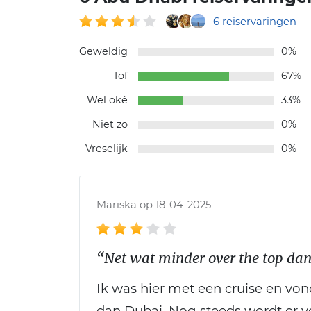
6 reiservaringen
Geweldig
0%
Tof
67%
Wel oké
33%
Niet zo
0%
Vreselijk
0%
Mariska op 18-04-2025
“Net wat minder over the top da
Ik was hier met een cruise en von
dan Dubai. Nog steeds wordt er v