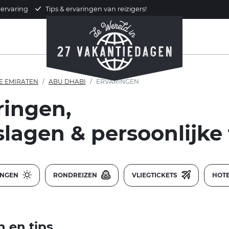
 ervaring
Tips & ervaringen van reizigers!
E EMIRATEN
ABU DHABI
ERVARINGEN
ringen,
slagen & persoonlijke 
INGEN
RONDREIZEN
VLIEGTICKETS
HOT
n en tips