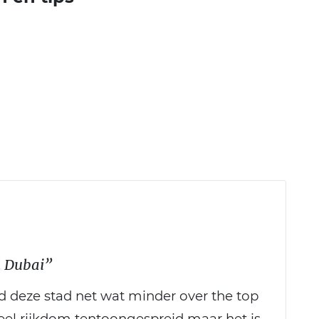
n Dubai”
d deze stad net wat minder over the top
eel rijkdom tentoongespreid maar het is