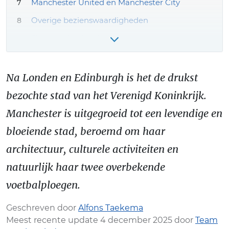
Manchester United en Manchester City
Overige bezienswaardigheden
Shoppen in Manchester
Engeland vakantie boeken – onze tips!
Meer Manchester reiservaringen & tips
Na Londen en Edinburgh is het de drukst
bezochte stad van het Verenigd Koninkrijk.
Manchester is uitgegroeid tot een levendige en
bloeiende stad, beroemd om haar
architectuur, culturele activiteiten en
natuurlijk haar twee overbekende
voetbalploegen.
Geschreven door
Alfons Taekema
Meest recente update 4 december 2025 door
Team