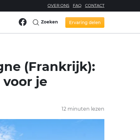
OVER ONS
FAQ
CONTACT
Zoeken
Ervaring delen
e (Frankrijk):
 voor je
12 minuten lezen