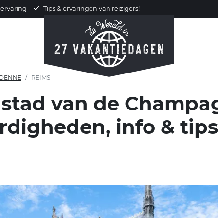
 ervaring
Tips & ervaringen van reizigers!
DENNE
REIMS
stad van de Champagn
digheden, info & tips