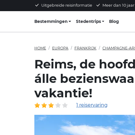
Uitgebreide reisinformatie
Meer dan 10 jaar
Bestemmingen
Stedentrips
Blog
HOME
EUROPA
FRANKRIJK
CHAMPAGNE-AR
Reims, de hoofd
álle bezienswaar
vakantie!
1 reiservaring