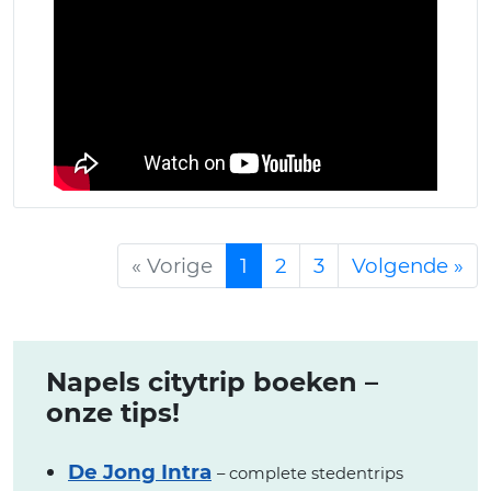
« Vorige
1
2
3
Volgende »
Napels citytrip boeken –
onze tips!
De Jong Intra
– complete stedentrips