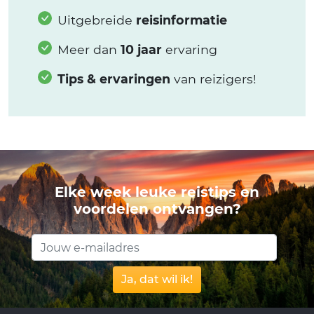
Uitgebreide
reisinformatie
Meer dan
10 jaar
ervaring
Tips & ervaringen
van reizigers!
Elke week leuke reistips en
voordelen ontvangen?
Ja, dat wil ik!