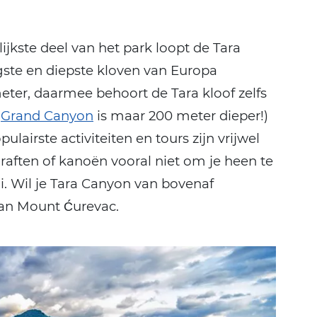
jkste deel van het park loopt de Tara
angste en diepste kloven van Europa
eter, daarmee behoort de Tara kloof zelfs
e
Grand Canyon
is maar 200 meter dieper!)
ulairste activiteiten en tours zijn vrijwel
 raften of kanoën vooral niet om je heen te
oi. Wil je Tara Canyon van bovenaf
van Mount Ćurevac.