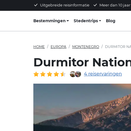
Uitgebreide reisinformatie
Meer dan 10 jaar
Bestemmingen
Stedentrips
Blog
HOME
EUROPA
MONTENEGRO
DURMITOR NA
Durmitor Natio
4 reiservaringen