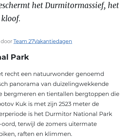
beschermt het Durmitormassief, het
kloof.
 door
Team 27Vakantiedagen
al Park
t recht een natuurwonder genoemd
tisch panorama van duizelingwekkende
de bergmeren en tientallen bergtoppen die
otov Kuk is met zijn 2523 meter de
erperiode is het Durmitor National Park
i-oord, terwijl de zomers uitermate
biken, raften en klimmen.