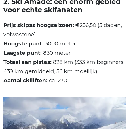
2. Ski Amadé: een énorm gebied
voor echte skifanaten
Prijs skipas hoogseizoen:
€236,50 (5 dagen,
volwassene)
Hoogste punt:
3000 meter
Laagste punt:
830 meter
Totaal aan pistes:
828 km (333 km beginners,
439 km gemiddeld, 56 km moeilijk)
Aantal skiliften:
ca. 270