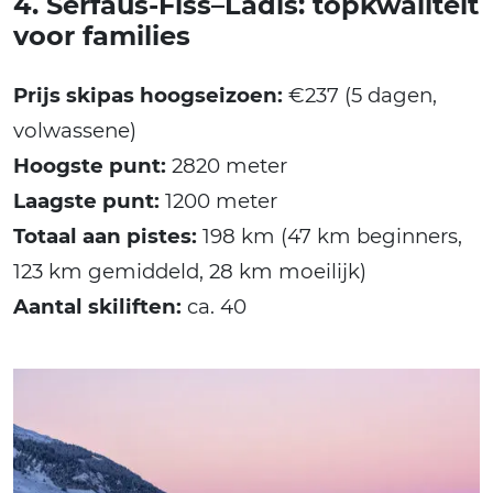
4. Serfaus-Fiss–Ladis: topkwaliteit
voor families
Prijs skipas hoogseizoen:
€237 (5 dagen,
volwassene)
Hoogste punt:
2820 meter
Laagste punt:
1200 meter
Totaal aan pistes:
198 km (47 km beginners,
123 km gemiddeld, 28 km moeilijk)
Aantal skiliften:
ca. 40