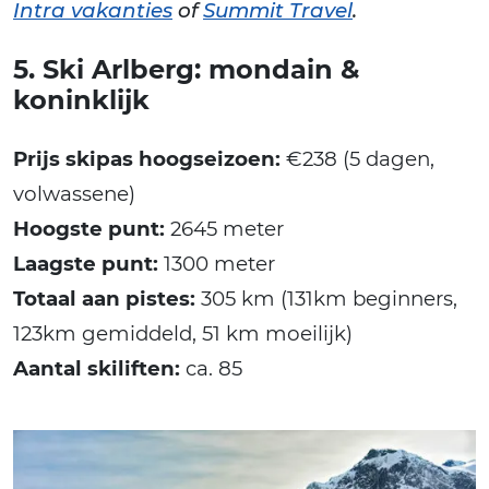
Intra vakanties
of
Summit Travel
.
5. Ski Arlberg: mondain &
koninklijk
Prijs skipas hoogseizoen:
€238 (5 dagen,
volwassene)
Hoogste punt:
2645 meter
Laagste punt:
1300 meter
Totaal aan pistes:
305 km (131km beginners,
123km gemiddeld, 51 km moeilijk)
Aantal skiliften:
ca. 85