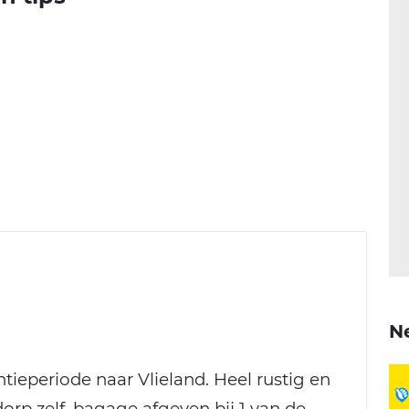
N
ntieperiode naar Vlieland. Heel rustig en
orp zelf, bagage afgeven bij 1 van de