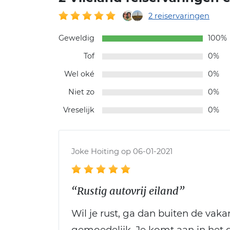
2 reiservaringen
Geweldig
100%
Tof
0%
Wel oké
0%
Niet zo
0%
Vreselijk
0%
Joke Hoiting op 06-01-2021
“Rustig autovrij eiland”
Wil je rust, ga dan buiten de vaka
gemoedelijk. Je komt aan in het d