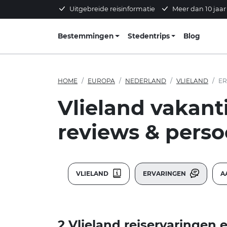
Uitgebreide reisinformatie
Meer dan 10 jaar
Bestemmingen
Stedentrips
Blog
HOME
EUROPA
NEDERLAND
VLIELAND
ER
Vlieland vakant
reviews & persoo
VLIELAND
ERVARINGEN
A
2 Vlieland reiservaringen e