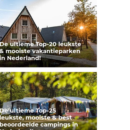
De ultieme Top-20 leukste
& mooiste vakantieparken
in Nederland!
De ultieme Top-25
leukste, mooiste & best
beoordeelde campings in