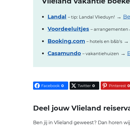
Vlieland vakantie boeke
Landal
→
Be
– tip: Landal Vlieduyn!
Voordeeluitjes
– arrangementen 
Booking.com
– hotels en b&b’s
Casamundo
→
B
– vakantiehuizen
Facebook
0
Twitter
0
Pinterest
0
Deel jouw Vlieland reiserva
Ben jij in Vlieland geweest? Dan horen wij