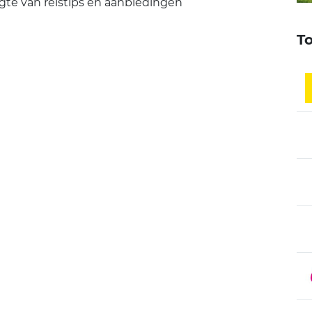
gte van reistips en aanbiedingen
T