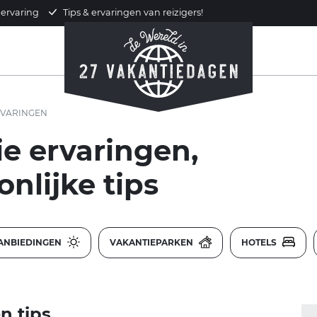
 ervaring
Tips & ervaringen van reizigers!
VARINGEN
ie ervaringen,
nlijke tips
ANBIEDINGEN
VAKANTIEPARKEN
HOTELS
n tips