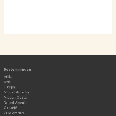
Bestemmingen
Afrika
Azië
Europa
Midden-Amerika
Midden-Oosten
Noord-Amerika
Oceanië
Zuid-Amerika