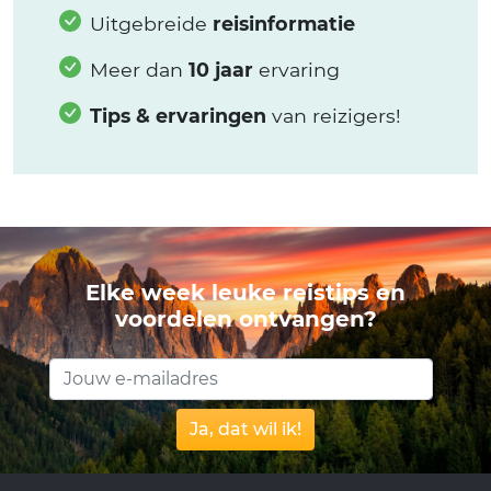
Uitgebreide
reisinformatie
Meer dan
10 jaar
ervaring
Tips & ervaringen
van reizigers!
Elke week leuke reistips en
voordelen ontvangen?
Ja, dat wil ik!