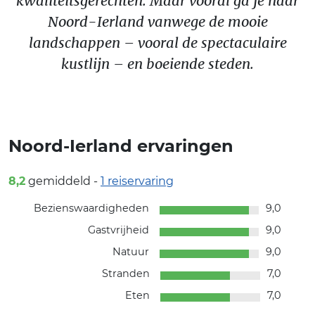
kwaliteitsgerechten. Maar vooral ga je naar
Noord-Ierland vanwege de mooie
landschappen – vooral de spectaculaire
kustlijn – en boeiende steden.
Noord-Ierland ervaringen
8,2
gemiddeld -
1
reiservaring
Bezienswaardigheden
9,0
Gastvrijheid
9,0
Natuur
9,0
Stranden
7,0
Eten
7,0