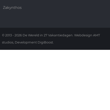
Zakynthos
© 2013 - 2026 De Wereld in 27 Vakantiedagen. Webdesign AMT
studios, Development DigiBoost.