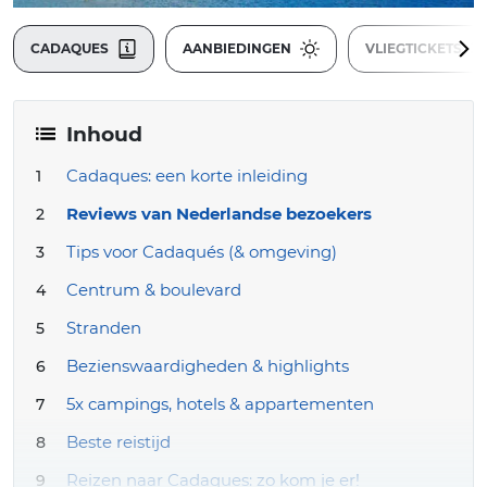
CADAQUES
AANBIEDINGEN
VLIEGTICKETS
Inhoud
Cadaques: een korte inleiding
Reviews van Nederlandse bezoekers
Tips voor Cadaqués (& omgeving)
Centrum & boulevard
Stranden
Bezienswaardigheden & highlights
5x campings, hotels & appartementen
Beste reistijd
Reizen naar Cadaques: zo kom je er!