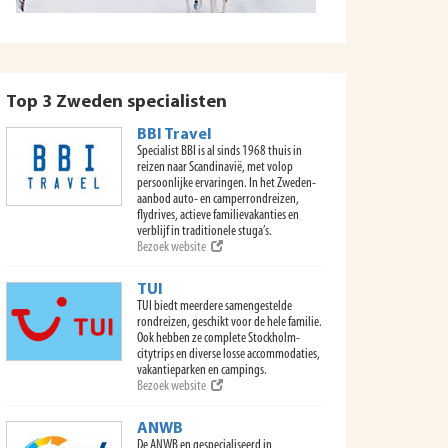
Top 3 Zweden specialisten
BBI Travel
Specialist BBI is al sinds 1968 thuis in
reizen naar Scandinavië, met volop
persoonlijke ervaringen. In het Zweden-
aanbod auto- en camperrondreizen,
flydrives, actieve familievakanties en
verblijf in traditionele stuga’s.
Bezoek website
TUI
TUI biedt meerdere samengestelde
rondreizen, geschikt voor de hele familie.
Ook hebben ze complete Stockholm-
citytrips en diverse losse accommodaties,
vakantieparken en campings.
Bezoek website
ANWB
De ANWB en gespecialiseerd in