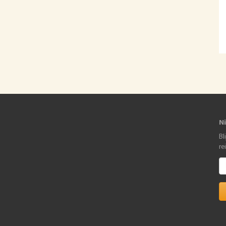
N
Bl
re