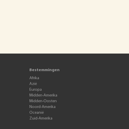
Bestemmingen
Afrika
Azië
Europa
Midden-Amerika
Midden-Oosten
Noord-Amerika
Oceanië
Zuid-Amerika