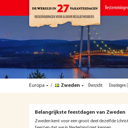
Bestemminge
Europa
/
Zweden
Overzicht
Ervaringen 
Belangrijkste feestdagen van Zweden
Zweden kent voor een groot deel dezelfde (christe
feesten dat we in Nederland niet kennen.