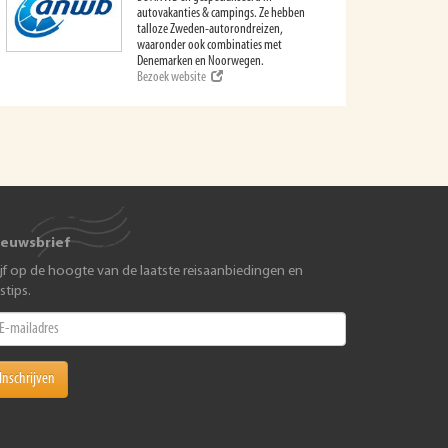
autovakanties & campings. Ze hebben
talloze Zweden-autorondreizen,
waaronder ook combinaties met
Denemarken en Noorwegen.
Bezoek website
ieuwsbrief
ijf op de hoogte van de laatste reisaanbiedingen en
istips.
Inschrijven