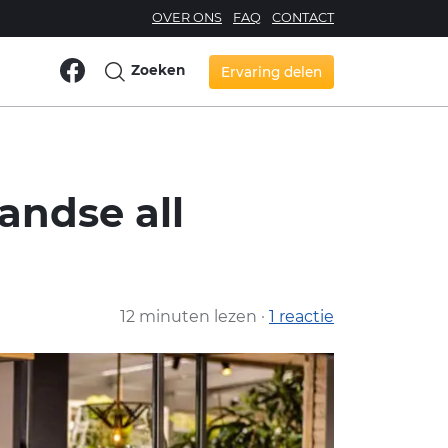
OVER ONS
FAQ
CONTACT
Zoeken
Ervaring delen
andse all
12 minuten lezen ·
1 reactie