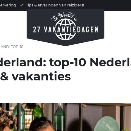
 ervaring
Tips & ervaringen van reizigers!
INCLUSIVE HOTELS & VAKANTIES
derland: top-10 Nederl
 & vakanties