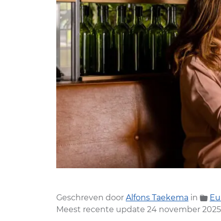
Geschreven door
Alfons Taekema
in
Eu
Meest recente update 24 november 2025