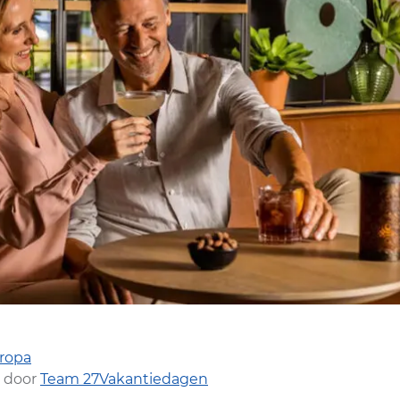
ropa
 door
Team 27Vakantiedagen