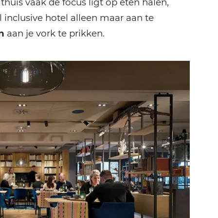
huis vaak de focus ligt op eten halen,
l inclusive hotel alleen maar aan te
n
aan je vork te prikken.