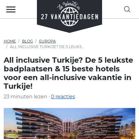
HOME
BLOG
EUROPA
ALL INCLUSIVE TURKIJE? DE 5 LEUKSTE BADPLAATSEN & 15 BESTE HOTELS VOOR EEN ALL-INCLUSIVE VAKANTIE IN TURKIJE!
All inclusive Turkije? De 5 leukste
badplaatsen & 15 beste hotels
voor een all-inclusive vakantie in
Turkije!
23 minuten lezen ·
0 reacties