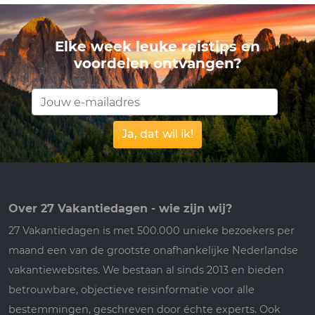
Elke week leuke reistips en
voordelen ontvangen?
Ja, dat wil ik!
Over 27 Vakantiedagen - wie zijn wij?
27 Vakantiedagen is met 500.000 unieke bezoekers per
maand een van de grootste onafhankelijke Nederlandse
vakantiewebsites. We bestaan al sinds 2013 en bieden
betrouwbare, objectieve reisinformatie voor alle
bestemmingen, geschreven door échte experts. Ook